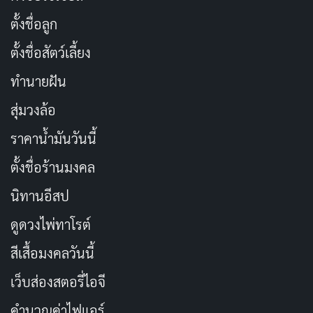
บทความที่เกี่ยวข้อง
ตั้งชื่อลูก
[รีวิว-เรื่องย่อ] My Life With the Walter Boys ซีซั่น
ตั้งชื่อสัตว์เลี้ยง
3 ซีรีส์วัยรุ่นที่หมดพลัง
เผยแพร่เมื่อ: 1 วัน ที่ผ่านมา
ทำนายฝัน
[รีวิว-เรื่องย่อ] The Shards (2026) ซีรีส์ไซโคทริล
สุ่มวงล้อ
เลอร์จากนิยาย Bret Easton Ellis ที่ความหลอนคืบ
ราคาน้ำมันวันนี้
คลานแบบไม่ต้องเร่ง
ตั้งชื่อร้านมงคล
เผยแพร่เมื่อ: 1 วัน ที่ผ่านมา
นิทานอีสป
200 แคปชั่นซากุระ หวานละมุน รับวันดอกไม้บาน
เผยแพร่เมื่อ: 1 วัน ที่ผ่านมา
ดูดวงไพ่ทาโรต์
ประวัติ Hono Watanabe นางเอก AV S1 ดาวรุ่ง
สีเสื้อมงคลวันนี้
หน้าละม้ายเซโตะ คันนะ
เว็บส่องสตอรี่ไอจี
เผยแพร่เมื่อ: 2 วัน ที่ผ่านมา
คำนวณค่าไฟแอร์