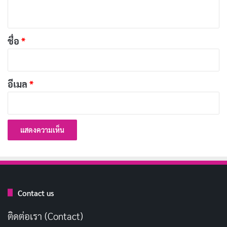
ห็
น
*
ชื่อ
*
อีเมล
*
Contact us
เมื่อเราเอ่ยถึงคำว่า “คอนเทนต์” ในโลกดิจิทัล ส่วนใหญ่เรา
มักจะนึกถึง “ข้อมูล” ที่เราเห็นหรืออ่านกันอยู่ทุกวันบน
ติดต่อเรา (Contact)
อินเทอร์เน็ต แต่ในความเป็นจริง คอนเทนต์ไม่ใช่แค่ตัว