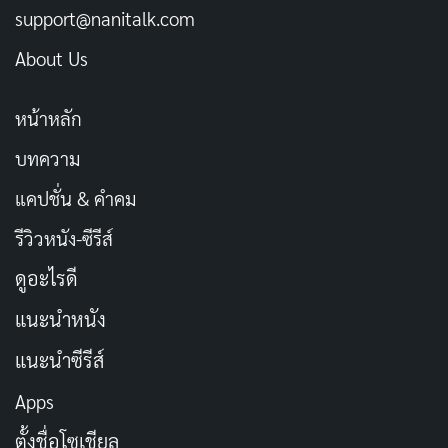
support@nanitalk.com
หนังสือหรือบทความเท่านั้น มันยังครอบคลุมไปถึงภาพถ่าย
About Us
วิดีโอ
อินโฟกราฟิก
พอดแคสต์ ไปจนถึงโพสต์สั้น ๆ ที่คุณ
เห็นบนโซเชียลมีเดีย ทั้งหมดนี้คือ “เนื้อหา” ที่ถูกสร้างขึ้น
หน้าหลัก
เพื่อนำเสนอข้อมูล ความรู้ ความสนุกสนาน หรือ
ประสบการณ์ให้กับผู้รับสาร
บทความ
แคปชั่น & คำคม
สิ่งที่ทำให้คอนเทนต์แตกต่างจาก “ข้อมูล” เฉย ๆ คือ การที่
รีวิวหนัง-ซีรีส์
คอนเทนต์มักจะมีเป้าหมายชัดเจน ลองนึกดูว่าบ่อยครั้งที่
บทความหรือวิดีโออาจไม่ได้ต้องการเพียงแจ้งข่าวสาร แต่
ดูอะไรดี
อาจต้องการให้ผู้ชมคลิก ซื้อสินค้า สมัครสมาชิก ติดตาม
แนะนำหนัง
เพจ หรือสร้างการจดจำแบรนด์ให้มากขึ้น ซึ่งกระบวนการ
แนะนำซีรีส์
ทั้งหมดเหล่านี้เรียกได้ว่าเป็น “การตลาดผ่านคอนเทนต์”
หรือ Content Marketing นั่นเอง
Apps
ตั้งชื่อโซเชียล