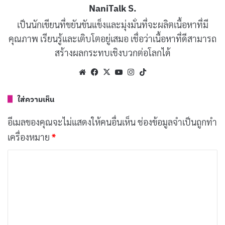
SEO สำหรับคอนเทนต์
NaniTalk S.
1. เลือกคีย์เวิร์ดอย่างฉลาด
เป็นนักเขียนที่ขยันขันแข็งและมุ่งมั่นที่จะผลิตเนื้อหาที่มี
2. วางจุดวางคีย์เวิร์ดอย่างเหมาะสม
คุณภาพ เรียนรู้และเติบโตอยู่เสมอ เชื่อว่าเนื้อหาที่ดีสามารถ
สร้างผลกระทบเชิงบวกต่อโลกได้
3. ตั้งค่า Meta Tag สำหรับ SEO
Website
Facebook
X
YouTube
Instagram
TikTok
4. เพิ่มประสิทธิภาพสื่อประกอบ (Image SEO)
5. สร้าง Internal Link และ External Link
ใส่ความเห็น
6. อย่าลืม Mobile-friendly
อีเมลของคุณจะไม่แสดงให้คนอื่นเห็น
ช่องข้อมูลจำเป็นถูกทำ
การวัดผลคอนเทนต์
เครื่องหมาย
*
ทิ้งท้าย
ค
ว
คอนเทนต์ (Content) คืออะไร?
า
ม
เ