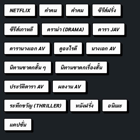
NETFLIX
คำคม
คําคม
ซีรีส์ฝรั่ง
ซีรีส์เกาหลี
ดราม่า (DRAMA)
ดารา JAV
ดารานางเอก AV
ดูอะไรดี
นางเอก AV
นิทานชาดกสั้น ๆ
นิทานชาดกเรื่องสั้น
ประวัติดารา AV
ผลงาน AV
ในสมัยก่อน การสื่อสารแบรนด์ไปยังผู้บริโภคจำกัดอยู่ในไม่
กี่ช่องทาง เช่น โทรทัศน์ วิทยุ ป้ายโฆษณา หรือหนังสือพิมพ์
ระทึกขวัญ (THRILLER)
หนังฝรั่ง
อนิเมะ
ซึ่งแบรนด์จะต้องลงทุนมหาศาลในการตลาดเหล่านั้น แต่ทุก
วันนี้ ด้วยความที่ทุกคนเข้าถึงอินเทอร์เน็ตได้ง่าย
แคปชั่น
แพลตฟอร์มออนไลน์จึงเกิดขึ้นอย่างหลากหลาย ไม่ว่าจะ
เป็น Facebook, YouTube, Instagram, TikTok หรือ