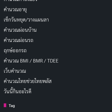
คำนวณอายุ
เมื่อพูดถึงมิติของคอนเทนต์ สิ่งที่เราไม่ควรมองข้ามคือ
ความสามารถในการกระตุ้นอารมณ์และความสนใจ การ
เช็กวันหยุด/วางแผนลา
สร้างคอนเทนต์ที่ดีมักเริ่มต้นด้วยการสร้างการเชื่อมโยง
คำนวณผ่อนบ้าน
ระหว่างผู้เขียนและผู้อ่าน หรือระหว่างแบรนด์กับลูกค้า ด้วย
คำนวณผ่อนรถ
เนื้อหาที่น่าสนใจ ตอบโจทย์ และนำเสนออย่างเป็น
ธรรมชาติ
ฤกษ์ออกรถ
คำนวณ BMI / BMR / TDEE
ทำไมคอนเทนต์ถึงสำคัญในยุคดิจิทัล?
เว็บคํานวณ
คํานวณไทยช่วยไทยพลัส
วันนี้กินอะไรดี
Tag