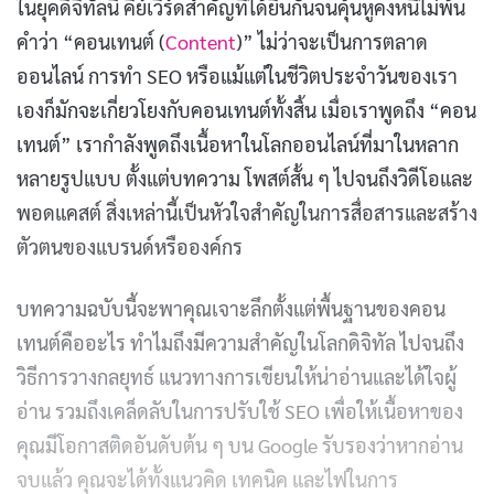
ในยุคดิจิทัลนี้ คีย์เวิร์ดสำคัญที่ได้ยินกันจนคุ้นหูคงหนีไม่พ้น
คำว่า “คอนเทนต์ (
Content
)” ไม่ว่าจะเป็นการตลาด
ออนไลน์ การทำ SEO หรือแม้แต่ในชีวิตประจำวันของเรา
เองก็มักจะเกี่ยวโยงกับคอนเทนต์ทั้งสิ้น เมื่อเราพูดถึง “คอน
เทนต์” เรากำลังพูดถึงเนื้อหาในโลกออนไลน์ที่มาในหลาก
หลายรูปแบบ ตั้งแต่บทความ โพสต์สั้น ๆ ไปจนถึงวิดีโอและ
พอดแคสต์ สิ่งเหล่านี้เป็นหัวใจสำคัญในการสื่อสารและสร้าง
ตัวตนของแบรนด์หรือองค์กร
บทความฉบับนี้จะพาคุณเจาะลึกตั้งแต่พื้นฐานของคอน
เทนต์คืออะไร ทำไมถึงมีความสำคัญในโลกดิจิทัล ไปจนถึง
วิธีการวางกลยุทธ์ แนวทางการเขียนให้น่าอ่านและได้ใจผู้
อ่าน รวมถึงเคล็ดลับในการปรับใช้ SEO เพื่อให้เนื้อหาของ
คุณมีโอกาสติดอันดับต้น ๆ บน Google รับรองว่าหากอ่าน
จบแล้ว คุณจะได้ทั้งแนวคิด เทคนิค และไฟในการ