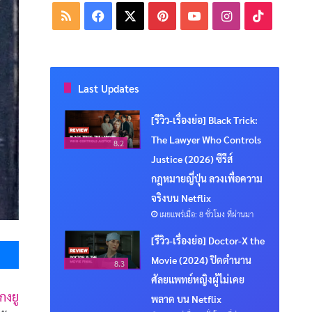
RSS
Facebook
X
Pinterest
YouTube
Instagram
TikTok
Last Updates
[รีวิว-เรื่องย่อ] Black Trick:
The Lawyer Who Controls
8.2
Justice (2026) ซีรีส์
กฎหมายญี่ปุ่น ลวงเพื่อความ
จริงบน Netflix
เผยแพร่เมื่อ: 8 ชั่วโมง ที่ผ่านมา
Messenger
[รีวิว-เรื่องย่อ] Doctor-X the
Movie (2024) ปิดตำนาน
8.3
ศัลยแพทย์หญิงผู้ไม่เคย
กงยู
พลาด บน Netflix