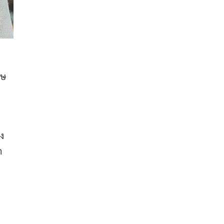
ศษ
อง
ก