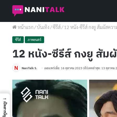
หน้าแรก
/
บันเทิง
/
ซีรีส์
/
12 หนัง-ซีรีส์ กงยู สัมผั
ซีรีส์
ภาพยนตร์
12 หนัง-ซีรีส์ กงยู 
NaniTalk S.
เผยแพร่เมื่อ: 16 ตุลาคม 2023
(อัปเดตล่าสุด: 13 ตุลาคม 
→
เปิดสารบัญ