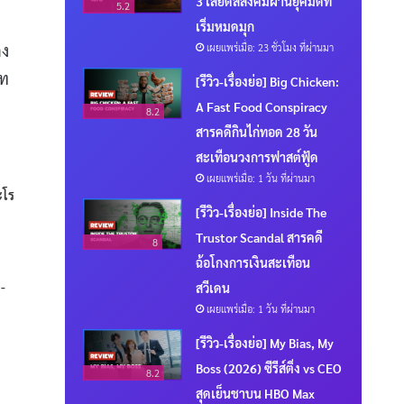
3 เสียดสีสังคมผ่านยุคมืดที่
5.2
เริ่มหมดมุก
ดง
เผยแพร่เมื่อ: 23 ชั่วโมง ที่ผ่านมา
บท
[รีวิว-เรื่องย่อ] Big Chicken:
A Fast Food Conspiracy
8.2
สารคดีกินไก่ทอด 28 วัน
สะเทือนวงการฟาสต์ฟู้ด
เผยแพร่เมื่อ: 1 วัน ที่ผ่านมา
ะโร
[รีวิว-เรื่องย่อ] Inside The
Trustor Scandal สารคดี
8
ฉ้อโกงการเงินสะเทือน
-
สวีเดน
เผยแพร่เมื่อ: 1 วัน ที่ผ่านมา
[รีวิว-เรื่องย่อ] My Bias, My
Boss (2026) ซีรีส์ติ่ง vs CEO
8.2
สุดเย็นชาบน HBO Max