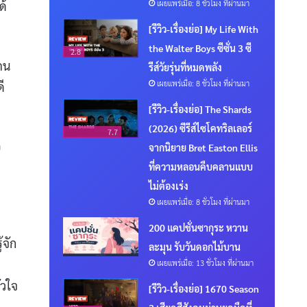
เผยแพร่เมื่อ: 8 ชั่วโมง ที่ผ่านมา
ด้
[รีวิว-เรื่องย่อ] My Life With
the Walter Boys ซีซั่น 3 ซี
2.8
กคน
รีส์วัยรุ่นที่หมดพลัง
เผยแพร่เมื่อ: 8 ชั่วโมง ที่ผ่านมา
ี
[รีวิว-เรื่องย่อ] The Shards
(2026) ซีรีส์ไซโคทริลเลอร์
7.7
อ
จากนิยาย Bret Easton Ellis
ที่ความหลอนคืบคลานแบบ
ไม่ต้องเร่ง
เผยแพร่เมื่อ: 8 ชั่วโมง ที่ผ่านมา
200 แคปชั่นซากุระ หวาน
้จัก
ละมุน รับวันดอกไม้บาน
เผยแพร่เมื่อ: 13 ชั่วโมง ที่ผ่านมา
ัวใจ
[รีวิว-เรื่องย่อ] 1670 Season