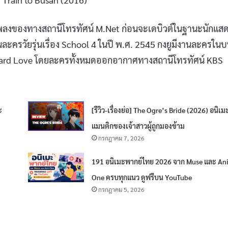
รเพลงของทางสถานีโทรทัศน์ M.Net ก่อนจะเดบิวต์ในฐานะนักแส
ะครวัยรุ่นเรื่อง School 4 ในปี พ.ศ. 2545 กงยูมีงานละครใน
 Hard Love โดยละครทั้งหมดออกอากาศทางสถานีโทรทัศน์ KBS
ะ
[รีวิว-เรื่องย่อ] The Ogre’s Bride (2026) อนิเม
แมนติกของเจ้าสาวผู้ถูกมองข้าม
กรกฎาคม 7, 2026
191 อนิเมะพากย์ไทย 2026 จาก Muse และ Ani
One ครบทุกแนว ดูฟรีบน YouTube
กรกฎาคม 5, 2026