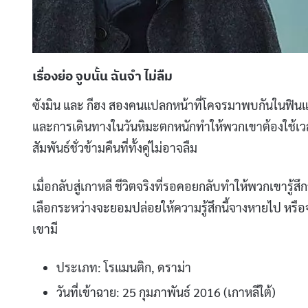
เรื่องย่อ จูบนั้น ฉันจำ ไม่ลืม
ซังมิน และ กีฮง สองคนแปลกหน้าที่โคจรมาพบกันในฟินแลนด
และการเดินทางในวันหิมะตกหนักทำให้พวกเขาต้องใช้เว
สัมพันธ์ชั่วข้ามคืนที่ทั้งคู่ไม่อาจลืม
เมื่อกลับสู่เกาหลี ชีวิตจริงที่รอคอยกลับทำให้พวกเขารู
เลือกระหว่างจะยอมปล่อยให้ความรู้สึกนี้จางหายไป หรือจ
เขามี
ประเภท: โรแมนติก, ดราม่า
วันที่เข้าฉาย: 25 กุมภาพันธ์ 2016 (เกาหลีใต้)