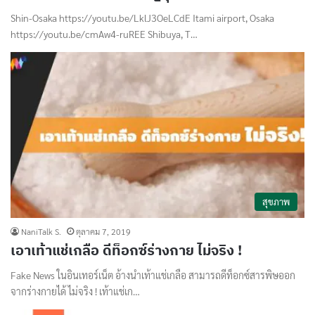
Shin-Osaka https://youtu.be/LklJ3OeLCdE Itami airport, Osaka
https://youtu.be/cmAw4-ruREE Shibuya, T…
สุขภาพ
NaniTalk S.
ตุลาคม 7, 2019
เอาเท้าแช่เกลือ ดีท็อกซ์ร่างกาย ไม่จริง !
Fake News ในอินเทอร์เน็ต อ้างนำเท้าแช่เกลือ สามารถดีท็อกซ์สารพิษออก
จากร่างกายได้ ไม่จริง ! เท้าแช่เก…