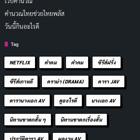
เว็บคํานวณ
คํานวณไทยช่วยไทยพลัส
วันนี้กินอะไรดี
Tag
NETFLIX
คำคม
คําคม
ซีรีส์ฝรั่ง
ซีรีส์เกาหลี
ดราม่า (DRAMA)
ดารา JAV
ดารานางเอก AV
ดูอะไรดี
นางเอก AV
นิทานชาดกสั้น ๆ
นิทานชาดกเรื่องสั้น
ประวัติดารา AV
ผลงาน AV