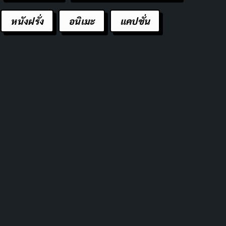
หนังฝรั่ง
อนิเมะ
แคปชั่น