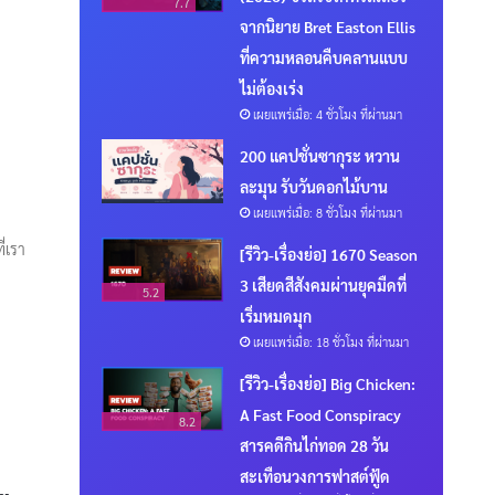
7.7
จากนิยาย Bret Easton Ellis
ที่ความหลอนคืบคลานแบบ
ไม่ต้องเร่ง
เผยแพร่เมื่อ: 4 ชั่วโมง ที่ผ่านมา
200 แคปชั่นซากุระ หวาน
ละมุน รับวันดอกไม้บาน
เผยแพร่เมื่อ: 8 ชั่วโมง ที่ผ่านมา
ี่เรา
[รีวิว-เรื่องย่อ] 1670 Season
3 เสียดสีสังคมผ่านยุคมืดที่
5.2
เริ่มหมดมุก
เผยแพร่เมื่อ: 18 ชั่วโมง ที่ผ่านมา
[รีวิว-เรื่องย่อ] Big Chicken:
A Fast Food Conspiracy
8.2
สารคดีกินไก่ทอด 28 วัน
สะเทือนวงการฟาสต์ฟู้ด