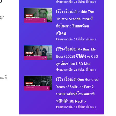
าย
เผยแพร่เมื่อ: 21 ชั่วโมง ที่ผ่านมา
[รีวิว-เรื่องย่อ] Inside The
มูล
Trustor Scandal สารคดี
8
ฉ้อโกงการเงินสะเทือน
สวีเดน
เผยแพร่เมื่อ: 21 ชั่วโมง ที่ผ่านมา
[รีวิว-เรื่องย่อ] My Bias, My
Boss (2026) ซีรีส์ติ่ง vs CEO
8.2
สุดเย็นชาบน HBO Max
เผยแพร่เมื่อ: 21 ชั่วโมง ที่ผ่านมา
ยมที่
[รีวิว-เรื่องย่อ] One Hundred
Years of Solitude Part 2
9
มหากาพย์แห่งโชคชะตาที่
หนีไม่พ้นบน Netflix
เผยแพร่เมื่อ: 21 ชั่วโมง ที่ผ่านมา