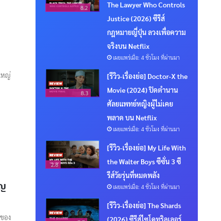
The Lawyer Who Controls
8.2
Justice (2026) ซีรีส์
กฎหมายญี่ปุ่น ลวงเพื่อความ
จริงบน Netflix
เผยแพร่เมื่อ: 4 ชั่วโมง ที่ผ่านมา
ใหญ่
[รีวิว-เรื่องย่อ] Doctor-X the
Movie (2024) ปิดตำนาน
8.3
ศัลยแพทย์หญิงผู้ไม่เคย
พลาด บน Netflix
เผยแพร่เมื่อ: 4 ชั่วโมง ที่ผ่านมา
[รีวิว-เรื่องย่อ] My Life With
the Walter Boys ซีซั่น 3 ซี
2.8
รีส์วัยรุ่นที่หมดพลัง
ิญ
เผยแพร่เมื่อ: 4 ชั่วโมง ที่ผ่านมา
[รีวิว-เรื่องย่อ] The Shards
นของ
(2026) ซีรีส์ไซโคทริลเลอร์