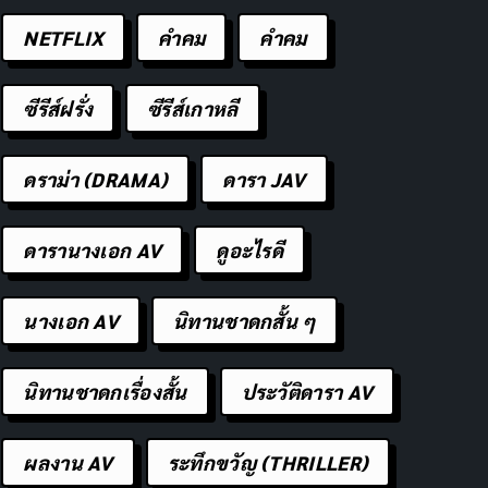
NETFLIX
คำคม
คําคม
ซีรีส์ฝรั่ง
ซีรีส์เกาหลี
ดราม่า (DRAMA)
ดารา JAV
ดารานางเอก AV
ดูอะไรดี
นางเอก AV
นิทานชาดกสั้น ๆ
นิทานชาดกเรื่องสั้น
ประวัติดารา AV
ผลงาน AV
ระทึกขวัญ (THRILLER)