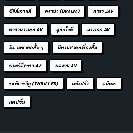
ซีรีส์เกาหลี
ดราม่า (DRAMA)
ดารา JAV
ดารานางเอก AV
ดูอะไรดี
นางเอก AV
นิทานชาดกสั้น ๆ
นิทานชาดกเรื่องสั้น
ประวัติดารา AV
ผลงาน AV
ระทึกขวัญ (THRILLER)
หนังฝรั่ง
อนิเมะ
แคปชั่น