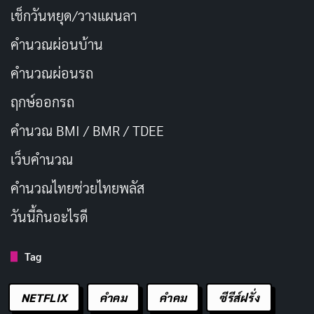
เช็กวันหยุด/วางแผนลา
คำนวณผ่อนบ้าน
คำนวณผ่อนรถ
ฤกษ์ออกรถ
คำนวณ BMI / BMR / TDEE
เว็บคํานวณ
คํานวณไทยช่วยไทยพลัส
วันนี้กินอะไรดี
Tag
NETFLIX
คำคม
คําคม
ซีรีส์ฝรั่ง