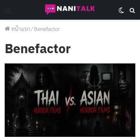
Menu
Switch 
Se
หน้าแรก
/
Benefactor
Benefactor