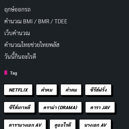
ฤกษ์ออกรถ
คำนวณ BMI / BMR / TDEE
เว็บคํานวณ
คํานวณไทยช่วยไทยพลัส
วันนี้กินอะไรดี
Tag
NETFLIX
คำคม
คําคม
ซีรีส์ฝรั่ง
ซีรีส์เกาหลี
ดราม่า (DRAMA)
ดารา JAV
ดารานางเอก AV
ดูอะไรดี
นางเอก AV