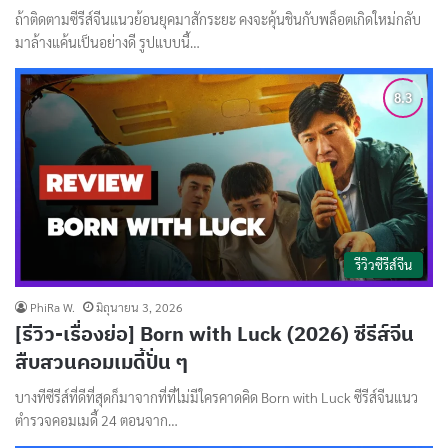
ถ้าติดตามซีรีส์จีนแนวย้อนยุคมาสักระยะ คงจะคุ้นชินกับพล็อตเกิดใหม่กลับ
มาล้างแค้นเป็นอย่างดี รูปแบบนี้…
รีวิวซีรีส์จีน
PhiRa W.
มิถุนายน 3, 2026
[รีวิว-เรื่องย่อ] Born with Luck (2026) ซีรีส์จีน
สืบสวนคอมเมดี้ปั่น ๆ
บางทีซีรีส์ที่ดีที่สุดก็มาจากที่ที่ไม่มีใครคาดคิด Born with Luck ซีรีส์จีนแนว
ตำรวจคอมเมดี้ 24 ตอนจาก…