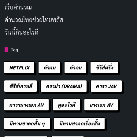
เว็บคํานวณ
คํานวณไทยช่วยไทยพลัส
วันนี้กินอะไรดี
Tag
NETFLIX
คำคม
คําคม
ซีรีส์ฝรั่ง
ซีรีส์เกาหลี
ดราม่า (DRAMA)
ดารา JAV
ดารานางเอก AV
ดูอะไรดี
นางเอก AV
นิทานชาดกสั้น ๆ
นิทานชาดกเรื่องสั้น