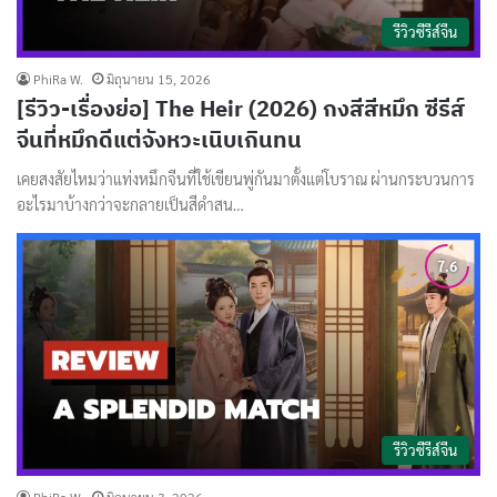
รีวิวซีรีส์จีน
PhiRa W.
มิถุนายน 15, 2026
[รีวิว-เรื่องย่อ] The Heir (2026) กงสีสีหมึก ซีรีส์
จีนที่หมึกดีแต่จังหวะเนิบเกินทน
เคยสงสัยไหมว่าแท่งหมึกจีนที่ใช้เขียนพู่กันมาตั้งแต่โบราณ ผ่านกระบวนการ
อะไรมาบ้างกว่าจะกลายเป็นสีดำสน…
รีวิวซีรีส์จีน