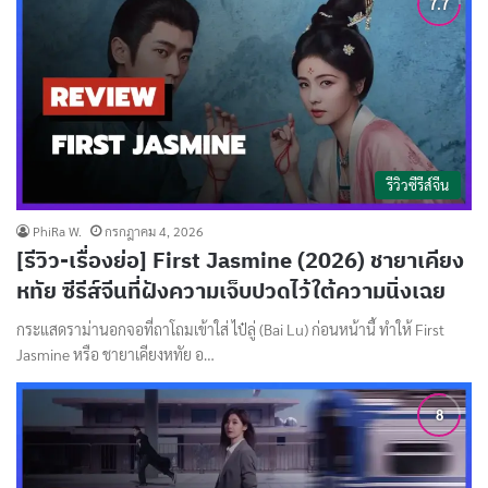
รีวิวซีรีส์จีน
PhiRa W.
กรกฎาคม 4, 2026
[รีวิว-เรื่องย่อ] First Jasmine (2026) ชายาเคียง
หทัย ซีรีส์จีนที่ฝังความเจ็บปวดไว้ใต้ความนิ่งเฉย
กระแสดราม่านอกจอที่ถาโถมเข้าใส่ ไป๋ลู่ (Bai Lu) ก่อนหน้านี้ ทำให้ First
Jasmine หรือ ชายาเคียงหทัย อ…