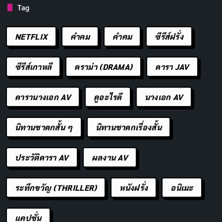
Tag
NETFLIX
คำคม
คําคม
ซีรีส์ฝรั่ง
ซีรีส์เกาหลี
ดราม่า (DRAMA)
ดารา JAV
ดารานางเอก AV
ดูอะไรดี
นางเอก AV
นิทานชาดกสั้น ๆ
นิทานชาดกเรื่องสั้น
ประวัติดารา AV
ผลงาน AV
ระทึกขวัญ (THRILLER)
หนังฝรั่ง
อนิเมะ
แคปชั่น