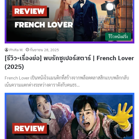
รีวิวหนังฝรั่ง
PhiRa W.
กันยายน 28, 2025
[รีวิว-เรื่องย่อ] พบรักซูเปอร์สตาร์ | French Lover
(2025)
French Lover เป็นหนังโรแมนติกที่สร้างจากพล็อตคลาสสิกแบบพลิกกลับ
เน้นความแตกต่างระหว่างดาราดังกับคนธร…