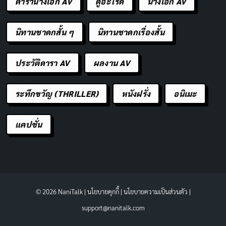
ดารานางเอก AV
ดูอะไรดี
นางเอก AV
นิทานชาดกสั้น ๆ
นิทานชาดกเรื่องสั้น
ประวัติดารา AV
ผลงาน AV
ระทึกขวัญ (THRILLER)
หนังฝรั่ง
อนิเมะ
แคปชั่น
© 2026 NaniTalk |
นโยบายคุกกี้
|
นโยบายความเป็นส่วนตัว
|
support@nanitalk.com