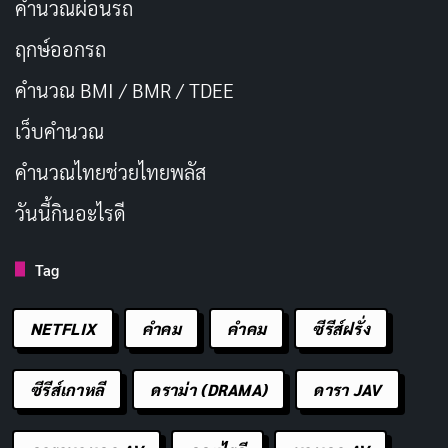
คำนวณผ่อนรถ
ฤกษ์ออกรถ
คำนวณ BMI / BMR / TDEE
เว็บคํานวณ
คํานวณไทยช่วยไทยพลัส
วันนี้กินอะไรดี
Tag
NETFLIX
คำคม
คําคม
ซีรีส์ฝรั่ง
ซีรีส์เกาหลี
ดราม่า (DRAMA)
ดารา JAV