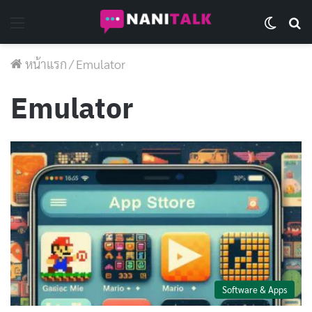
Menu
Switch 
Se
หน้าแรก
/
Emulator
Emulator
Software & Apps