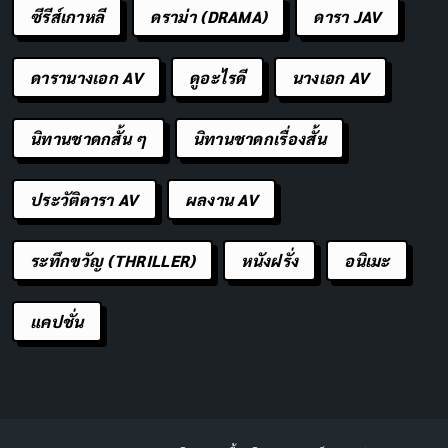
ซีรีส์เกาหลี
ดราม่า (DRAMA)
ดารา JAV
ดารานางเอก AV
ดูอะไรดี
นางเอก AV
นิทานชาดกสั้น ๆ
นิทานชาดกเรื่องสั้น
ประวัติดารา AV
ผลงาน AV
ระทึกขวัญ (THRILLER)
หนังฝรั่ง
อนิเมะ
แคปชั่น