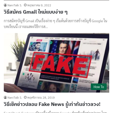
NaniTalk S.
พฤษภาคม 9, 2022
วิธีสมัคร Gmail ใหม่แบบง่าย ๆ
การสมัครบัญชี Gmail เป็นเรื่องง่าย ๆ เริ่มต้นด้วยการสร้างบัญชี Google ใน
บทเรียนนี้ เราจะแสดงวิธีการส…
How To
NaniTalk S.
พฤศจิกายน 28, 2019
วิธีเช็คข่าวปลอม Fake News รู้เท่าทันข่าวลวง!
Fact Check Explorer เป็นเครื่องมือจาก Google สำหรับเช็คข่าวปลอม โดย