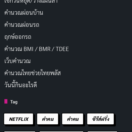
เช็กวันหยุด/วางแผนลา
คำนวณผ่อนบ้าน
คำนวณผ่อนรถ
ฤกษ์ออกรถ
คำนวณ BMI / BMR / TDEE
เว็บคํานวณ
คํานวณไทยช่วยไทยพลัส
วันนี้กินอะไรดี
Tag
NETFLIX
คำคม
คําคม
ซีรีส์ฝรั่ง