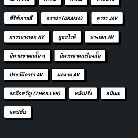
ซีรีส์เกาหลี
ดราม่า (DRAMA)
ดารา JAV
ดารานางเอก AV
ดูอะไรดี
นางเอก AV
นิทานชาดกสั้น ๆ
นิทานชาดกเรื่องสั้น
ประวัติดารา AV
ผลงาน AV
ระทึกขวัญ (THRILLER)
หนังฝรั่ง
อนิเมะ
แคปชั่น