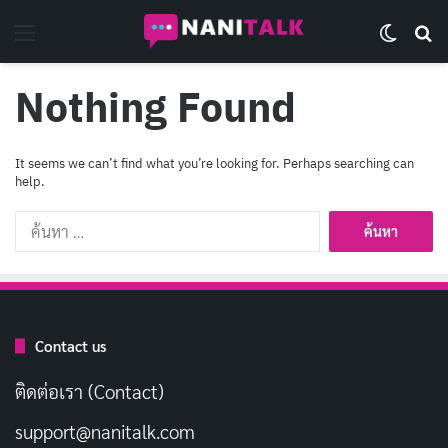
Menu
Switch 
Se
Nothing Found
It seems we can’t find what you’re looking for. Perhaps searching can
help.
ค้นหา
สำหรับ:
Contact us
ติดต่อเรา (Contact)
support@nanitalk.com