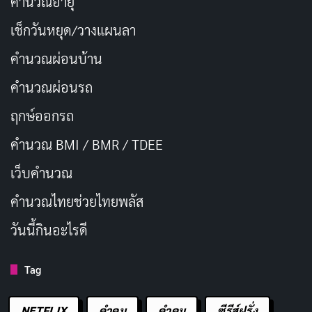
คำนวณอายุ
เช็กวันหยุด/วางแผนลา
คำนวณผ่อนบ้าน
คำนวณผ่อนรถ
ฤกษ์ออกรถ
คำนวณ BMI / BMR / TDEE
เว็บคํานวณ
คํานวณไทยช่วยไทยพลัส
วันนี้กินอะไรดี
Tag
NETFLIX
คำคม
คําคม
ซีรีส์ฝรั่ง