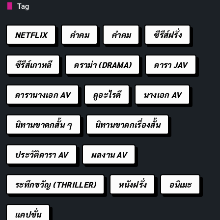
Tag
NETFLIX
คำคม
คําคม
ซีรีส์ฝรั่ง
ซีรีส์เกาหลี
ดราม่า (DRAMA)
ดารา JAV
ดารานางเอก AV
ดูอะไรดี
นางเอก AV
นิทานชาดกสั้น ๆ
นิทานชาดกเรื่องสั้น
ประวัติดารา AV
ผลงาน AV
ระทึกขวัญ (THRILLER)
หนังฝรั่ง
อนิเมะ
แคปชั่น