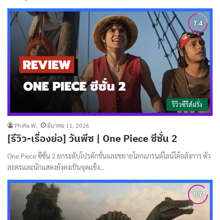
รีวิวซีรีส์ฝรั่ง
PhiRa W.
มีนาคม 11, 2026
[รีวิว-เรื่องย่อ] วันพีซ | One Piece ซีซั่น 2
One Piece ซีซั่น 2 ยกระดับโปรดักชั่นและขยายโลกแกรนด์ไลน์ได้อลังการ ตัว
ละครและนักแสดงยังคงเป็นจุดแข็ง…