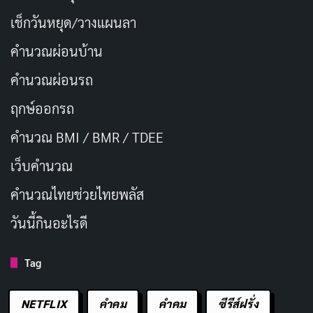
เช็กวันหยุด/วางแผนลา
คำนวณผ่อนบ้าน
คำนวณผ่อนรถ
ฤกษ์ออกรถ
คำนวณ BMI / BMR / TDEE
เว็บคํานวณ
คํานวณไทยช่วยไทยพลัส
วันนี้กินอะไรดี
Tag
NETFLIX
คำคม
คําคม
ซีรีส์ฝรั่ง