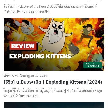
สืบสันดาน (Master of the House) เป็นซีรีส์ไทยแนวดราม่า-ทริลเลอร์ ที่
กำกับโดย ศิวโรจน์ คงสกุล และเขีย…
รีวิวอนิเมะ
PhiRa W.
กรกฎาคม 15, 2024
[รีวิว] เหมียวระเบิด | Exploding Kittens (2024)
ในยุคที่ซีรีส์แอนิเมชั่นการ์ตูนผู้ใหญ่กำลังเฟื่องฟู Netflix ก็ไม่น้อยหน้า ล่าสุด
พวกเขาได้นำเสนอผลงาน…