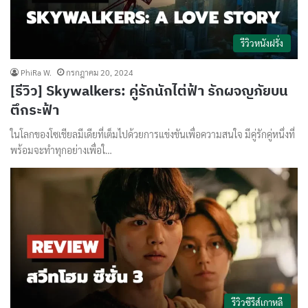
รีวิวหนังฝรั่ง
PhiRa W.
กรกฎาคม 20, 2024
[รีวิว] Skywalkers: คู่รักนักไต่ฟ้า รักผจญภัยบน
ตึกระฟ้า
ในโลกของโซเชียลมีเดียที่เต็มไปด้วยการแข่งขันเพื่อความสนใจ มีคู่รักคู่หนึ่งที่
พร้อมจะทำทุกอย่างเพื่อใ…
รีวิวซีรีส์เกาหลี