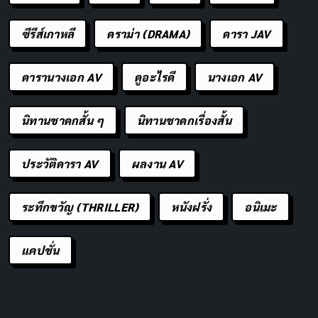
ซีรีส์เกาหลี
ดราม่า (DRAMA)
ดารา JAV
ดารานางเอก AV
ดูอะไรดี
นางเอก AV
นิทานชาดกสั้น ๆ
นิทานชาดกเรื่องสั้น
ประวัติดารา AV
ผลงาน AV
ระทึกขวัญ (THRILLER)
หนังฝรั่ง
อนิเมะ
แคปชั่น