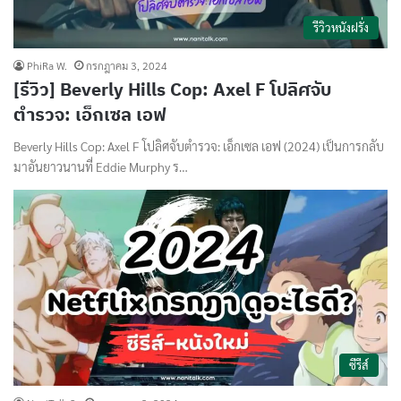
รีวิวหนังฝรั่ง
PhiRa W.
กรกฎาคม 3, 2024
[รีวิว] Beverly Hills Cop: Axel F โปลิศจับ
ตำรวจ: เอ็กเซล เอฟ
Beverly Hills Cop: Axel F โปลิศจับตำรวจ: เอ็กเซล เอฟ (2024) เป็นการกลับ
มาอันยาวนานที่ Eddie Murphy ร…
ซีรีส์