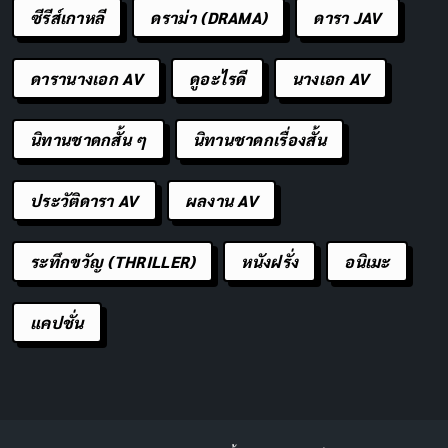
ซีรีส์เกาหลี
ดราม่า (DRAMA)
ดารา JAV
ดารานางเอก AV
ดูอะไรดี
นางเอก AV
นิทานชาดกสั้น ๆ
นิทานชาดกเรื่องสั้น
ประวัติดารา AV
ผลงาน AV
ระทึกขวัญ (THRILLER)
หนังฝรั่ง
อนิเมะ
แคปชั่น