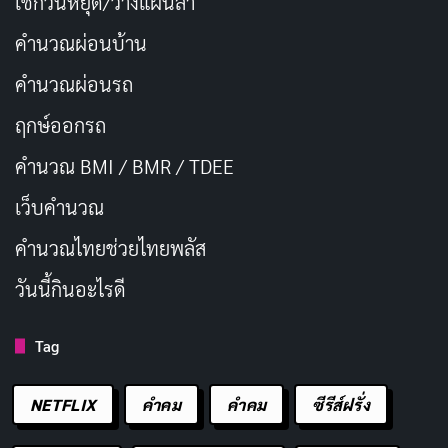
เช็กวันหยุด/วางแผนลา
คำนวณผ่อนบ้าน
คำนวณผ่อนรถ
ฤกษ์ออกรถ
คำนวณ BMI / BMR / TDEE
เว็บคํานวณ
คํานวณไทยช่วยไทยพลัส
วันนี้กินอะไรดี
Tag
NETFLIX
คำคม
คําคม
ซีรีส์ฝรั่ง