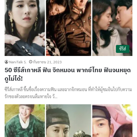
ซีรีส์
NaniTalk S.
กันยายน 21, 2023
50 ซีรีส์เกาหลี ฟิน จิกหมอน พากย์ไทย ฟินจนหยุด
ดูไม่ได้!
ซีรีส์เกาหลี ขึ้นชื่อเรื่องความฟิน และฉากจิกหมอน ที่ทำให้ผู้ชมอินไปกับความ
รักของตัวละครจนลืมหายใจ วั…