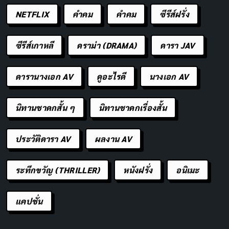
NETFLIX
คำคม
คําคม
ซีรีส์ฝรั่ง
ซีรีส์เกาหลี
ดราม่า (DRAMA)
ดารา JAV
ดารานางเอก AV
ดูอะไรดี
นางเอก AV
นิทานชาดกสั้น ๆ
นิทานชาดกเรื่องสั้น
ประวัติดารา AV
ผลงาน AV
ระทึกขวัญ (THRILLER)
หนังฝรั่ง
อนิเมะ
แคปชั่น