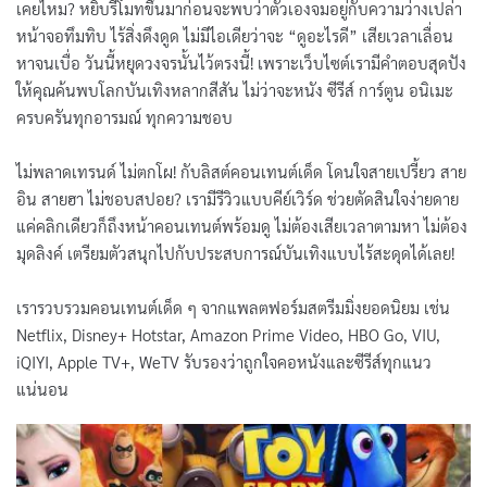
เคยไหม? หยิบรีโมทขึ้นมาก่อนจะพบว่าตัวเองจมอยู่กับความว่างเปล่า
หน้าจอทึมทิบ ไร้สิ่งดึงดูด ไม่มีไอเดียว่าจะ “ดูอะไรดี” เสียเวลาเลื่อน
หาจนเบื่อ วันนี้หยุดวงจรนั้นไว้ตรงนี้! เพราะเว็บไซต์เรามีคำตอบสุดปัง
ให้คุณค้นพบโลกบันเทิงหลากสีสัน ไม่ว่าจะหนัง ซีรีส์ การ์ตูน อนิเมะ
ครบครันทุกอารมณ์ ทุกความชอบ
ไม่พลาดเทรนด์ ไม่ตกโผ! กับลิสต์คอนเทนต์เด็ด โดนใจสายเปรี้ยว สาย
อิน สายฮา ไม่ชอบสปอย? เรามีรีวิวแบบคีย์เวิร์ด ช่วยตัดสินใจง่ายดาย
แค่คลิกเดียวก็ถึงหน้าคอนเทนต์พร้อมดู ไม่ต้องเสียเวลาตามหา ไม่ต้อง
มุดลิงค์ เตรียมตัวสนุกไปกับประสบการณ์บันเทิงแบบไร้สะดุดได้เลย!
เรารวบรวมคอนเทนต์เด็ด ๆ จากแพลตฟอร์มสตรีมมิ่งยอดนิยม เช่น
Netflix
,
Disney+ Hotstar
,
Amazon Prime Video
,
HBO Go
,
VIU
,
iQIYI
, Apple TV+,
WeTV
รับรองว่าถูกใจคอหนังและซีรีส์ทุกแนว
แน่นอน