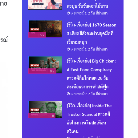
มาย
ละมุน รับวันดอกไม้บาน
เผยแพร่เมื่อ: 2 วัน ที่ผ่านมา
[รีวิว-เรื่องย่อ] 1670 Season
3 เสียดสีสังคมผ่านยุคมืดที่
5.2
ารณ์
เริ่มหมดมุก
เผยแพร่เมื่อ: 2 วัน ที่ผ่านมา
[รีวิว-เรื่องย่อ] Big Chicken:
A Fast Food Conspiracy
8.2
สารคดีกินไก่ทอด 28 วัน
สะเทือนวงการฟาสต์ฟู้ด
เผยแพร่เมื่อ: 2 วัน ที่ผ่านมา
[รีวิว-เรื่องย่อ] Inside The
Trustor Scandal สารคดี
8
ฉ้อโกงการเงินสะเทือน
สวีเดน