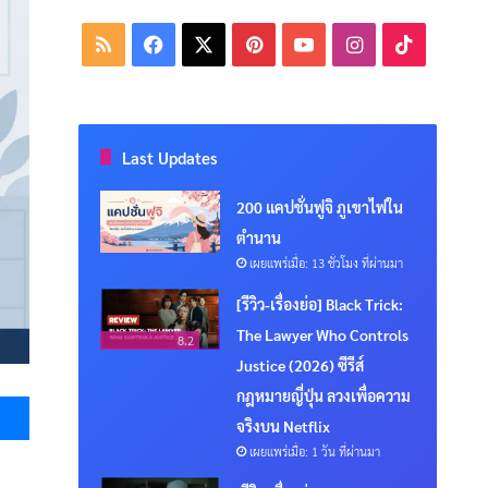
RSS
Facebook
X
Pinterest
YouTube
Instagram
TikTok
Last Updates
200 แคปชั่นฟูจิ ภูเขาไฟใน
ตำนาน
เผยแพร่เมื่อ: 13 ชั่วโมง ที่ผ่านมา
[รีวิว-เรื่องย่อ] Black Trick:
The Lawyer Who Controls
8.2
Justice (2026) ซีรีส์
Messenger
กฎหมายญี่ปุ่น ลวงเพื่อความ
จริงบน Netflix
เผยแพร่เมื่อ: 1 วัน ที่ผ่านมา