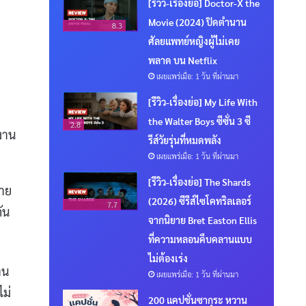
[รีวิว-เรื่องย่อ] Doctor-X the
Movie (2024) ปิดตำนาน
8.3
ศัลยแพทย์หญิงผู้ไม่เคย
พลาด บน Netflix
เผยแพร่เมื่อ: 1 วัน ที่ผ่านมา
[รีวิว-เรื่องย่อ] My Life With
the Walter Boys ซีซั่น 3 ซี
2.8
งาน
รีส์วัยรุ่นที่หมดพลัง
เผยแพร่เมื่อ: 1 วัน ที่ผ่านมา
[รีวิว-เรื่องย่อ] The Shards
ลาย
(2026) ซีรีส์ไซโคทริลเลอร์
7.7
ัน
จากนิยาย Bret Easton Ellis
ที่ความหลอนคืบคลานแบบ
ไม่ต้องเร่ง
าน
เผยแพร่เมื่อ: 1 วัน ที่ผ่านมา
ไม่
200 แคปชั่นซากุระ หวาน