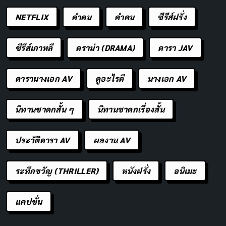
NETFLIX
คำคม
คําคม
ซีรีส์ฝรั่ง
ซีรีส์เกาหลี
ดราม่า (DRAMA)
ดารา JAV
ดารานางเอก AV
ดูอะไรดี
นางเอก AV
นิทานชาดกสั้น ๆ
นิทานชาดกเรื่องสั้น
ประวัติดารา AV
ผลงาน AV
ระทึกขวัญ (THRILLER)
หนังฝรั่ง
อนิเมะ
แคปชั่น