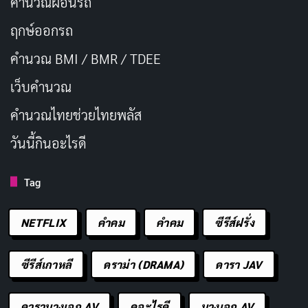
คำนวณผ่อนรถ
ฤกษ์ออกรถ
คำนวณ BMI / BMR / TDEE
เว็บคํานวณ
คํานวณไทยช่วยไทยพลัส
วันนี้กินอะไรดี
Tag
NETFLIX
คำคม
คําคม
ซีรีส์ฝรั่ง
ซีรีส์เกาหลี
ดราม่า (DRAMA)
ดารา JAV
ดารานางเอก AV
ดูอะไรดี
นางเอก AV