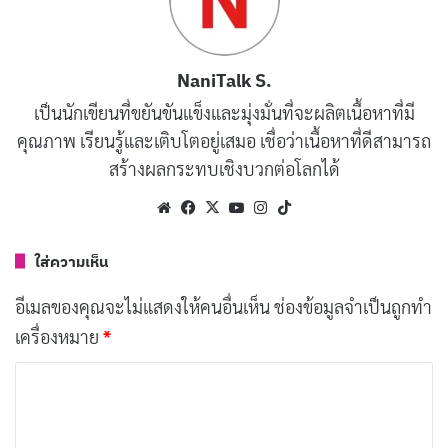
NaniTalk S.
เป็นนักเขียนที่ขยันขันแข็งและมุ่งมั่นที่จะผลิตเนื้อหาที่มี
คุณภาพ เรียนรู้และเติบโตอยู่เสมอ เชื่อว่าเนื้อหาที่ดีสามารถ
สร้างผลกระทบเชิงบวกต่อโลกได้
สกินแคร์ (Skincare) คืออะไรกันแน่?
Website
Facebook
X
YouTube
Instagram
TikTok
เพื่อนๆ สกินแคร์เนี่ย พูดง่ายๆ เลยคือ “การดูแลผิว” นั่น
แหละ คำว่า “สกิน” แปลว่าผิวหนัง ส่วน “แคร์” ก็คือการ
ใส่ความเห็น
ดูแล รวมกันแล้วมันคือทุกอย่างที่เราทำเพื่อให้ผิวของเรา
อีเมลของคุณจะไม่แสดงให้คนอื่นเห็น
ช่องข้อมูลจำเป็นถูกทำ
สวย สุขภาพดี และแข็งแรง ไม่ว่าจะเป็นการล้างหน้า ทา
เครื่องหมาย
*
ครีม หรือแม้แต่การกินน้ำเยอะๆ เพื่อให้ผิวชุ่มชื้นจากข้างใน
ค
จริงๆ แล้วสกินแคร์มันไม่ได้มีแค่ครีมหรือผลิตภัณฑ์ที่เราซื้อ
ว
ตามห้างนะ มันรวมไปถึงพฤติกรรมในชีวิตประจำวันของเรา
า