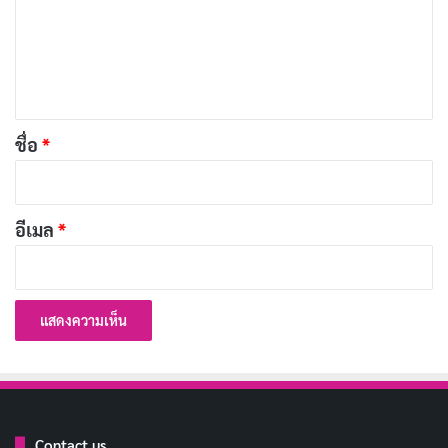
ด้วย เช่น การนอนหลับให้เพียงพอ หรือการทาครีมกันแดด
ม
ก่อนออกไปข้างนอก เพราะผิวของเราต้องเจอมลพิษและ
เ
แสงแดดทุกวัน ถ้าไม่ดูแลดีๆ เดี๋ยวก็พังได้ง่ายๆ เลย
ห็
น
ที่สำคัญ สกินแคร์มันไม่ใช่แค่เรื่องของผู้หญิงเท่านั้นนะ
*
ชื่อ
*
เพื่อนผู้ชายก็ต้องดูแลผิวเหมือนกัน! ไม่ว่าจะอายุเท่าไหร่ ผิว
แบบไหน การมีสกินแคร์รูทีนที่เหมาะกับตัวเองมันช่วยให้
เรามั่นใจขึ้นได้เยอะเลยล่ะ
อีเมล
*
แล้วเคยได้ยินมั้ยว่า “ผิวดีไม่ต้องแต่งหน้าเยอะ” อันนี้จริง
มากๆ เลย เพราะถ้าผิวเราสุขภาพดีจากสกินแคร์ที่ใช้ถูกวิธี
เราก็ไม่ต้องพึ่งเครื่องสำอางหนักๆ ให้เสียเวลา แถมยัง
ประหยัดตังค์ในกระเป๋าด้วย
สุดท้ายนี้ สกินแคร์มันเหมือนการลงทุนระยะยาวให้กับตัว
Contact us