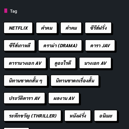
Tag
ขั้นตอนพื้นฐานของสกินแคร์มีอะไรบ้าง?
NETFLIX
คำคม
คําคม
ซีรีส์ฝรั่ง
เอาล่ะ มาถึงส่วนที่เพื่อนๆ รอคอยแล้ว! การเริ่มต้นดูแลผิว
มันไม่ได้ยากอย่างที่คิดนะ แค่รู้จักขั้นตอนพื้นฐานสักหน่อย
ซีรีส์เกาหลี
ดราม่า (DRAMA)
ดารา JAV
ชีวิตเราก็เปลี่ย ได้แล้ว มาดูกันว่ามีอะไรบ้าง
ดารานางเอก AV
ดูอะไรดี
นางเอก AV
ขั้นตอนที่ 1: ล้างหน้าให้สะอาด
นิทานชาดกสั้น ๆ
นิทานชาดกเรื่องสั้น
อันนี้สำคัญมากๆ เลย เพราะถ้าผิวเราสกปรก สกินแคร์ตัว
อื่นที่ทาก็จะไม่ซึมเข้าไป ล้างหน้าด้วยคลีนเซอร์ที่เหมาะกับ
ประวัติดารา AV
ผลงาน AV
สภาพผิวเรา เช่น ผิวมันใช้แบบเจล ผิวแห้งใช้แบบครีม แล้ว
อย่าลืมล้างทั้งเช้าและเย็นนะ
ระทึกขวัญ (THRILLER)
หนังฝรั่ง
อนิเมะ
ขั้นตอนที่ 2:
โทนเนอร์