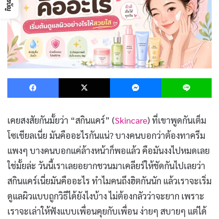
Facebook
X
Messenger
L
เคยสงสัยกันมั้ยว่า “สกินแคร์” (
Skincare
) ที่เขาพูดกันเต็ม
โซเชียลเนี่ย มันคืออะไรกันแน่? บางคนบอกว่าต้องทาครีม
แพงๆ บางคนบอกแค่ล้างหน้าก็พอแล้ว คือมันงงไปหมดเลย
ใช่มั้ยล่ะ วันนี้เราเลยอยากชวนมาเคลียร์ให้ชัดกันไปเลยว่า
สกินแคร์เนี่ยมันคืออะไร ทำไมคนถึงฮิตกันนัก แล้วเราจะเริ่ม
ดูแลผิวแบบถูกวิธีได้ยังไงบ้าง ไม่ต้องกลัวว่าจะยาก เพราะ
เราจะเล่าให้ฟังแบบเพื่อนคุยกับเพื่อน ง่ายๆ สบายๆ แต่ได้