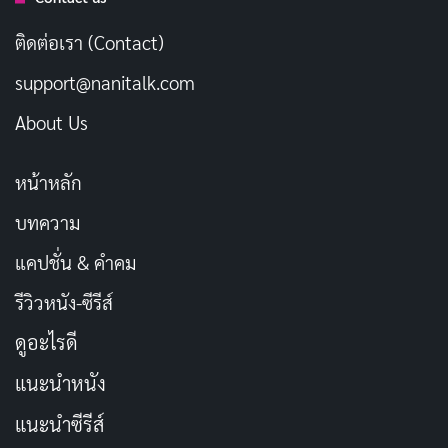
เอง เพราะผิวที่ดีไม่ใช่แค่เรื่องความสวย แต่ยังบ่งบอกถึง
ติดต่อเรา (Contact)
สุขภาพโดยรวมของเราด้วย เพื่อนๆ ลองคิดดูสิ ถ้าเราดูแล
ผิวดีตั้งแต่วันนี้ อนาคตเราจะได้หน้าเด็กไปอีกนานเลยนะ!
support@nanitalk.com
About Us
ทำไมสกินแคร์ถึงสำคัญ?
หน้าหลัก
เพื่อนเอ๊ย รู้มั้ยว่าผิวของเราเนี่ยเหมือนเกราะป้องกัน
ร่างกายชั้นแรกเลย ถ้าผิวพังหรืออ่อนแอ มันก็จะเจ็บป่วย
บทความ
ง่ายขึ้น แถมยังดูโทรมอีกต่างหาก สกินแคร์เลยเหมือนเพื่อน
แคปชั่น & คำคม
คู่ใจที่คอยช่วยปกป้องและซ่อมแซมผิวให้แข็งแรงอยู่เสมอ
รีวิวหนัง-ซีรีส์
สมัยนี้เราเจออะไรบ้าง? ฝุ่น
PM 2.5
แดดที่ร้อนจนผิวไหม้
ดูอะไรดี
ความเครียดจากการทำงาน สิ่งเหล่านี้ทำร้ายผิวเราแบบไม่รู้
แนะนำหนัง
ตัวเลยนะ ถ้าไม่มีสกินแคร์มาช่วย ผิวเราคงแห้งกร้าน มีริ้ว
แนะนำซีรีส์
รอย หรือเป็นสิวเต็มไปหมดแน่ๆ