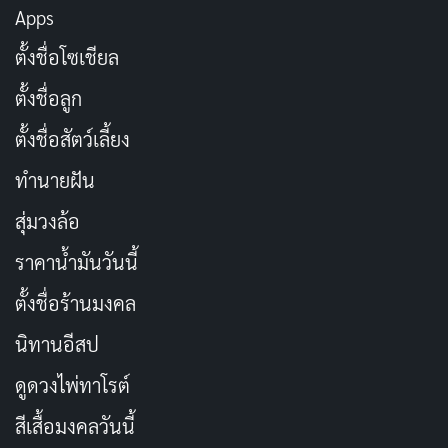
Apps
อีกอย่างคือ สกินแคร์มันช่วยชะลอวัยได้ด้วยนะ! เขาว่ากัน
ตั้งชื่อโซเชียล
ว่าถ้าเริ่มดูแลผิวตั้งแต่อายุ 20 ต้นๆ อนาคตเราจะดูเด็กกว่า
ตั้งชื่อลูก
คนที่ไม่เคยดูแลเลย เพราะผลิตภัณฑ์บางตัว เช่น พวกที่มี
วิตามินซีหรือเรตินอล ช่วยกระตุ้นคอลลาเจนในผิวได้ดีมาก
ตั้งชื่อสัตว์เลี้ยง
ทำนายฝัน
แล้วเพื่อนเคยสังเกตมั้ยว่า บางคนหน้าใสมากๆ ทั้งที่ไม่ได้
แต่งหน้า นั่นแหละคือผลลัพธ์ของสกินแคร์ที่ใช้ถูกวิธี มัน
สุ่มวงล้อ
ทำให้ผิวดูโกลว์จากข้างใน ไม่ต้องพึ่งฟิลเตอร์กล้องเลยล่ะ
ราคาน้ำมันวันนี้
ตั้งชื่อร้านมงคล
การดูแลผิวมันไม่ใช่แค่เรื่องภายนอก (หน้าตา) อย่างเดียว
นะ แต่มันยังช่วยให้เรารู้สึกดีกับตัวเองด้วย เวลาหน้าสดแล้ว
นิทานอีสป
ยังมั่นใจได้ มันฟินสุดๆ ไปเลย เพื่อนว่ามั้ย?
ดูดวงไพ่ทาโรต์
สีเสื้อมงคลวันนี้