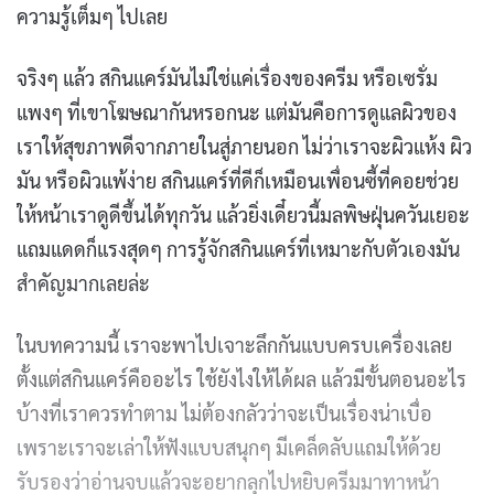
ความรู้เต็มๆ ไปเลย
จริงๆ แล้ว สกินแคร์มันไม่ใช่แค่เรื่องของครีม หรือเซรั่ม
แพงๆ ที่เขาโฆษณากันหรอกนะ แต่มันคือการดูแลผิวของ
เราให้สุขภาพดีจากภายในสู่ภายนอก ไม่ว่าเราจะผิวแห้ง ผิว
มัน หรือผิวแพ้ง่าย สกินแคร์ที่ดีก็เหมือนเพื่อนซี้ที่คอยช่วย
ให้หน้าเราดูดีขึ้นได้ทุกวัน แล้วยิ่งเดี๋ยวนี้มลพิษฝุ่นควันเยอะ
แถมแดดก็แรงสุดๆ การรู้จักสกินแคร์ที่เหมาะกับตัวเองมัน
สำคัญมากเลยล่ะ
ในบทความนี้ เราจะพาไปเจาะลึกกันแบบครบเครื่องเลย
ตั้งแต่สกินแคร์คืออะไร ใช้ยังไงให้ได้ผล แล้วมีขั้นตอนอะไร
บ้างที่เราควรทำตาม ไม่ต้องกลัวว่าจะเป็นเรื่องน่าเบื่อ
เพราะเราจะเล่าให้ฟังแบบสนุกๆ มีเคล็ดลับแถมให้ด้วย
รับรองว่าอ่านจบแล้วจะอยากลุกไปหยิบครีมมาทาหน้า