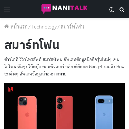
Menu
Switch 
Se
หน้าแรก
/
Technology
/
สมาร์ทโฟน
สมาร์ทโฟน
ข่าวไอที รีวิวโทรศัพท์ สมาร์ทโฟน อัพเดทข้อมูลมือถือรุ่นใหม่ๆ เช่น
ไอโฟน ซัมซุง โน๊ตบุ๊ค คอมพิวเตอร์ กล้องดิจิตอล Gadget รวมถึง How
to ต่างๆ อัพเดดข้อมูลล่าสุดมากมาย