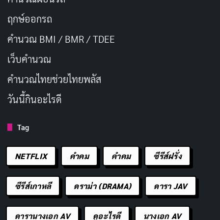
ฤกษ์ออกรถ
คำนวณ BMI / BMR / TDEE
เว็บคํานวณ
คํานวณไทยช่วยไทยพลัส
วันนี้กินอะไรดี
Tag
NETFLIX
คำคม
คําคม
ซีรีส์ฝรั่ง
ซีรีส์เกาหลี
ดราม่า (DRAMA)
ดารา JAV
ดารานางเอก AV
ดูอะไรดี
นางเอก AV