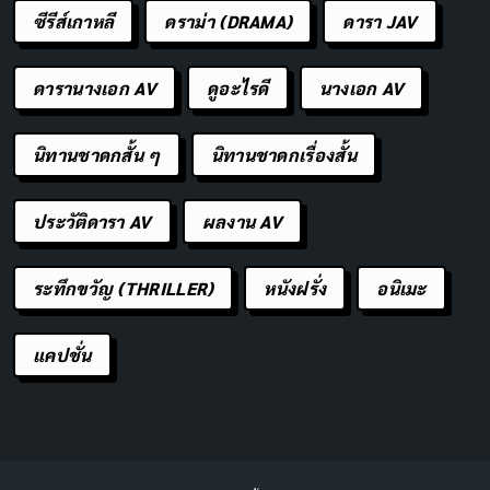
ซีรีส์เกาหลี
ดราม่า (DRAMA)
ดารา JAV
ดารานางเอก AV
ดูอะไรดี
นางเอก AV
นิทานชาดกสั้น ๆ
นิทานชาดกเรื่องสั้น
ประวัติดารา AV
ผลงาน AV
ระทึกขวัญ (THRILLER)
หนังฝรั่ง
อนิเมะ
แคปชั่น