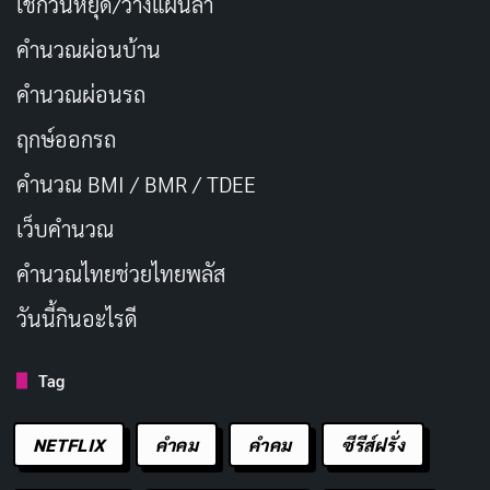
เช็กวันหยุด/วางแผนลา
คำนวณผ่อนบ้าน
คำนวณผ่อนรถ
ฤกษ์ออกรถ
คำนวณ BMI / BMR / TDEE
เว็บคํานวณ
คํานวณไทยช่วยไทยพลัส
วันนี้กินอะไรดี
Tag
NETFLIX
คำคม
คําคม
ซีรีส์ฝรั่ง