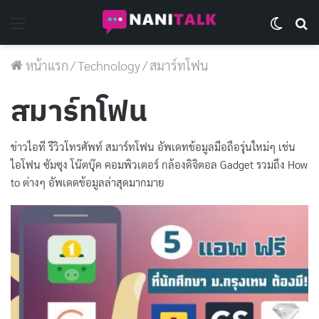
Menu
Switch 
Se
หน้าแรก
/
Technology
/
สมาร์ทโฟน
สมาร์ทโฟน
ข่าวไอที รีวิวโทรศัพท์ สมาร์ทโฟน อัพเดทข้อมูลมือถือรุ่นใหม่ๆ เช่น
ไอโฟน ซัมซุง โน๊ตบุ๊ค คอมพิวเตอร์ กล้องดิจิตอล Gadget รวมถึง How
to ต่างๆ อัพเดดข้อมูลล่าสุดมากมาย