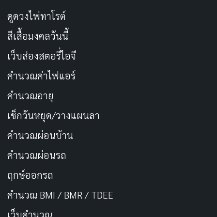
ดูดวงไพ่ทาโรต์
สีเสื้อมงคลวันนี้
เว็บส่องสตอรี่ไอจี
คำนวณค่าไฟแอร์
คำนวณอายุ
เช็กวันหยุด/วางแผนลา
คำนวณผ่อนบ้าน
คำนวณผ่อนรถ
ฤกษ์ออกรถ
คำนวณ BMI / BMR / TDEE
เว็บคํานวณ