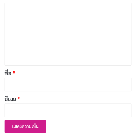
ค
ฝันว่าอุ้มเด็กตาย
ว
หากคุณฝันว่าอุ้มเด็กตาย แสดงว่าในอนาคตอันใกล้นี้ คุณ
า
อาจจะต้องสูญเสียสิ่งที่สำคัญในชีวิตไป แต่คุณจะสามารถ
ม
เข้มแข็งและผ่านพ้นไปได้ นอกจากนี้ ฝันนี้อาจบ่งบอกว่า
เ
คุณกำลังจะได้เริ่มต้นสิ่งใหม่ๆ ในชีวิต
ห็
น
เลขเด็ดทำนายฝันว่าอุ้มเด็ก
*
ชื่อ
*
เลขเด็ดทำนายฝันว่าอุ้มเด็ก มีดังนี้
อีเมล
*
เลขเด็ดฝันว่าอุ้มเด็กชาย: 1, 7, 9
เลขเด็ดฝันว่าอุ้มเด็กหญิง: 3, 5, 6
เลขเด็ดฝันว่าอุ้มเด็กที่ไม่รู้จัก: 2, 4, 8
เลขเด็ดฝันว่าอุ้มเด็กหลง: 0, 11, 12