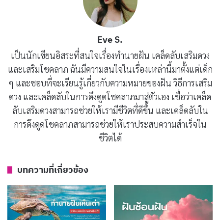
พฤศจิกายน 7, 2023
ทํานายฝันเห็นแมว 2569 ความหมายดี ๆ พร้อมเลข
Eve S.
เด็ด!
พฤศจิกายน 7, 2023
เป็นนักเขียนอิสระที่สนใจเรื่อง
ทำนายฝัน
เคล็ดลับเสริมดวง
และเสริมโชคลาภ ฉันมีความสนใจในเรื่องเหล่านี้มาตั้งแต่เด็ก
ๆ และชอบที่จะเรียนรู้เกี่ยวกับความหมายของฝัน วิธีการเสริม
ฝันว่าอุ้มเด็กชาย
ดวง และเคล็ดลับในการดึงดูดโชคลาภมาสู่ตัวเอง เชื่อว่าเคล็ด
หากคุณฝันว่าอุ้มเด็กชาย แสดงว่าในอนาคตอันใกล้นี้ คุณ
ลับเสริมดวงสามารถช่วยให้เรามีชีวิตที่ดีขึ้น และเคล็ดลับใน
การดึงดูดโชคลาภสามารถช่วยให้เราประสบความสำเร็จใน
จะมีโชคลาภและความสำเร็จในหน้าที่การงาน นอกจากนี้
ชีวิตได้
ฝันนี้อาจบ่งบอกว่า คุณกำลังจะเป็นผู้นำที่ดีและได้รับ
ความเคารพจากผู้อื่น
บทความที่เกี่ยวข้อง
ฝันว่าอุ้มเด็กหญิง
หากคุณฝันว่าอุ้มเด็กหญิง แสดงว่าในอนาคตอันใกล้นี้ คุณ