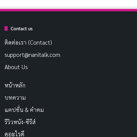
เลขเด็ดฝันว่าอุ้มเด็กตาย: 13, 14, 15
หมายเหตุ: เลขเด็ดเหล่านี้เป็นเพียงแนวทางเท่านั้น โปรด
Contact us
ใช้ความระมัดระวังในการพนันทุกครั้ง
ติดต่อเรา (Contact)
สรุป
support@nanitalk.com
About Us
ฝันว่าอุ้มเด็ก เป็นฝันที่ดี มีหลายความหมายที่ดีๆ แต่ก็มี
บางความหมายที่ไม่ดีเช่นกัน ขึ้นอยู่กับรายละเอียดของฝัน
หน้าหลัก
อย่างไรก็ตาม ฝันเป็นเพียงแค่ฝัน ไม่สามารถนำไปใช้เป็น
หลักฐานในการตัดสินใจใดๆ ได้ โปรดใช้ชีวิตอย่างมีความ
บทความ
สุขและระมัดระวัง
แคปชั่น & คำคม
รีวิวหนัง-ซีรีส์
ทำนายฝันต่าง ๆ
ดูอะไรดี