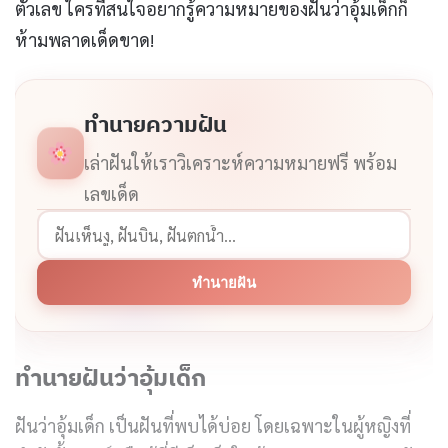
ตัวเลข ใครที่สนใจอยากรู้ความหมายของฝันว่าอุ้มเด็กก็
ห้ามพลาดเด็ดขาด!
ทำนายความฝัน
เล่าฝันให้เราวิเคราะห์ความหมายฟรี พร้อม
เลขเด็ด
ทำนายฝัน
ทํานายฝันว่าอุ้มเด็ก
ฝันว่าอุ้มเด็ก เป็นฝันที่พบได้บ่อย โดยเฉพาะในผู้หญิงที่