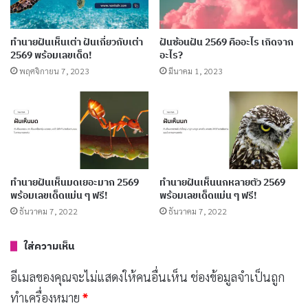
จะมีความสุขและความอบอุ่นในครอบครัว นอกจากนี้ ฝันนี้
อาจบ่งบอกว่า คุณกำลังจะได้พบกับคนที่คุณรักมากที่สุด
ทํานายฝันเห็นเต่า ฝันเกี่ยวกับเต่า
ฝันซ้อนฝัน 2569 คืออะไร เกิดจาก
2569 พร้อมเลขเด็ด!
อะไร?
ฝันว่าอุ้มเด็กที่ไม่รู้จัก
พฤศจิกายน 7, 2023
มีนาคม 1, 2023
หากคุณฝันว่าอุ้มเด็กที่ไม่รู้จัก แสดงว่าในอนาคตอันใกล้นี้
คุณจะมีโอกาสได้พบปะกับคนใหม่ๆ และได้เพื่อนใหม่ๆ
เข้ามาในชีวิต นอกจากนี้ ฝันนี้อาจบ่งบอกว่า คุณกำลังจะ
ได้รับโอกาสดีๆ ในชีวิต
ทํานายฝันเห็นมดเยอะมาก 2569
ทํานายฝันเห็นนกหลายตัว 2569
ฝันว่าอุ้มเด็กหลง
พร้อมเลขเด็ดแม่น ๆ ฟรี!
พร้อมเลขเด็ดแม่น ๆ ฟรี!
ธันวาคม 7, 2022
ธันวาคม 7, 2022
หากคุณฝันว่าอุ้มเด็กหลง แสดงว่าในอนาคตอันใกล้นี้ คุณ
อาจจะเจอปัญหาหรืออุปสรรคบางอย่าง แต่คุณจะสามารถ
ใส่ความเห็น
ผ่านพ้นไปได้ด้วยดี นอกจากนี้ ฝันนี้อาจบ่งบอกว่า คุณ
อีเมลของคุณจะไม่แสดงให้คนอื่นเห็น
ช่องข้อมูลจำเป็นถูก
กำลังจะได้เรียนรู้สิ่งใหม่ๆ ในชีวิต
ทำเครื่องหมาย
*