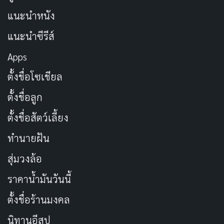
แนะนำหนัง
Copy URL
แนะนำซีรีส์
Apps
ตั้งชื่อโซเชียล
ตั้งชื่อลูก
ตั้งชื่อสัตว์เลี้ยง
ทำนายฝัน
สุ่มวงล้อ
ราคาน้ำมันวันนี้
ตั้งชื่อร้านมงคล
นิทานอีสป