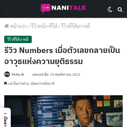
Menu
Switch 
Se
หน้าแรก
/
รีวิวหนัง-ซีรีส์
/
รีวิวซีรีส์เกาหลี
รีวิวซีรีส์เกาหลี
รีวิว Numbers เมื่อตัวเลขกลายเป็น
อาวุธแห่งความยุติธรรม
PhiRa W.
เผยแพร่เมื่อ: 19 พฤศจิกายน 2023
เวลาในการอ่าน: น้อยกว่าหนึ่งนาที
→
เปิดสารบัญ