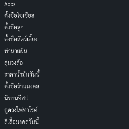
Apps
ดูได้ที่ Viu
ตั้งชื่อโซเชียล
ตั้งชื่อลูก
รีวิว Numbers (ล้างบัญชีแค้น)
ตั้งชื่อสัตว์เลี้ยง
IMDb - 7.1
ทำนายฝัน
สุ่มวงล้อ
7.1
ราคาน้ำมันวันนี้
ตั้งชื่อร้านมงคล
นิทานอีสป
หากคุณชื่นชอบซีรีส์แนวสืบสวนสอบสวนและการแก้
แค้น ลองรับชมซีรีส์ Numbers (ล้างบัญชีแค้น) ดูสิ คุณ
ดูดวงไพ่ทาโรต์
จะไม่ผิดหวังแน่นอน
สีเสื้อมงคลวันนี้