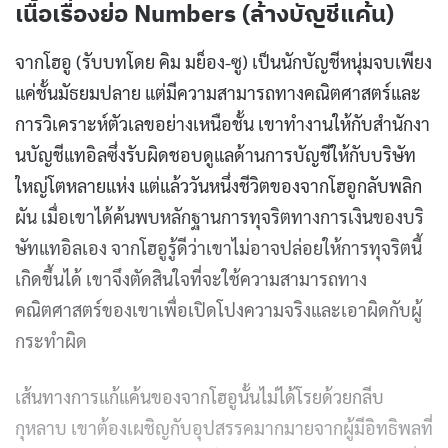
เนื้อเรื่องย่อ Numbers (ล้างบัญชีแค้น)
จากโฮอู (รับบทโดย คิม มย็อง-ซู) เป็นนักบัญชีหนุ่มจบเพียง
แค่ชั้นมัธยมปลาย แต่มีความสามารถทางคณิตศาสตร์และ
การวิเคราะห์ตัวเลขอย่างเหนือชั้น เขาทำงานให้กับสำนักงา
นบัญชีแทอิลซึ่งรับผิดชอบดูแลด้านการบัญชีให้กับบริษัท
ใหญ่โตหลายแห่ง แต่แล้ววันหนึ่งชีวิตของจากโฮอูกลับพลิก
ผัน เมื่อเขาได้ค้นพบหลักฐานการทุจริตทางการเงินของบริ
ษัทแทอิลเอง จากโฮอูรู้ดีว่าเขาไม่อาจปล่อยให้การทุจริตนี้
เกิดขึ้นได้ เขาจึงตัดสินใจที่จะใช้ความสามารถทาง
คณิตศาสตร์ของเขาเพื่อเปิดโปงความจริงและเอาผิดกับผู้
กระทำผิด
เส้นทางการแก้แค้นของจากโฮอูนั้นไม่ได้โรยด้วยกลีบ
กุหลาบ เขาต้องเผชิญกับอุปสรรคมากมายจากผู้มีอิทธิพลที่