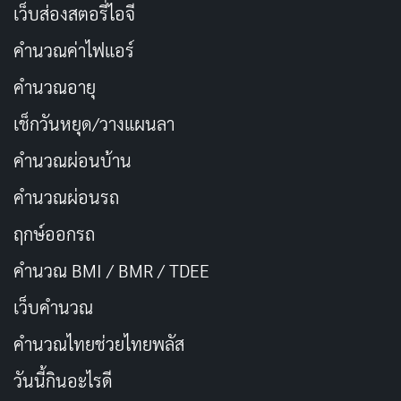
เว็บส่องสตอรี่ไอจี
User Rating:
Be the first one !
คำนวณค่าไฟแอร์
คำนวณอายุ
เช็กวันหยุด/วางแผนลา
FIRST AIR
SEASONS
2018-05-01
1
คำนวณผ่อนบ้าน
คำนวณผ่อนรถ
EPISODES
STATUS
5
Ended
ฤกษ์ออกรถ
TV Series
สารคดี
จบแล้ว
คำนวณ BMI / BMR / TDEE
Numbers
เว็บคํานวณ
Numbers
— 2018
คํานวณไทยช่วยไทยพลัส
2018
1 ซีซัน
5 ตอน
วันนี้กินอะไรดี
TMDB
8.8