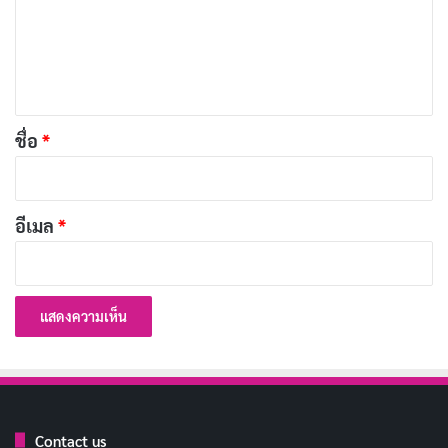
ม
อย่างลงตัว ช่วยเพิ่มอรรถรสให้กับการรับชม
เ
ห็
บทความที่เกี่ยวข้อง
น
[รีวิว-เรื่องย่อ] Black Trick: The Lawyer Who
*
ชื่อ
*
Controls Justice (2026) ซีรีส์กฎหมายญี่ปุ่น ลวง
เพื่อความจริงบน Netflix
เผยแพร่เมื่อ: 2 วัน ที่ผ่านมา
อีเมล
*
[รีวิว-เรื่องย่อ] Doctor-X the Movie (2024) ปิด
ตำนานศัลยแพทย์หญิงผู้ไม่เคยพลาด บน Netflix
เผยแพร่เมื่อ: 2 วัน ที่ผ่านมา
[รีวิว-เรื่องย่อ] My Life With the Walter Boys ซีซั่น
3 ซีรีส์วัยรุ่นที่หมดพลัง
เผยแพร่เมื่อ: 2 วัน ที่ผ่านมา
Contact us