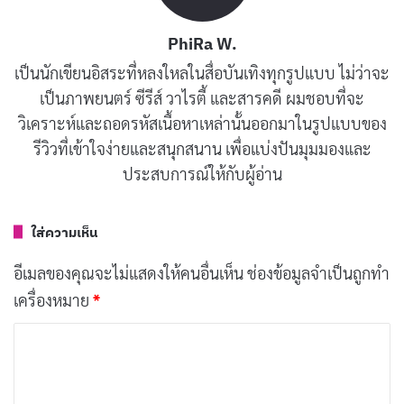
คิม มย็อง-ซู รับบทเป็นจากโฮอูได้อย่างยอดเยี่ยม เขา
PhiRa W.
ถ่ายทอดความรู้สึกและความมุ่งมั่นของตัวละครออกมาได้
เป็นนักเขียนอิสระที่หลงใหลในสื่อบันเทิงทุกรูปแบบ ไม่ว่าจะ
อย่างชัดเจน ทำให้ผู้ชมรู้สึกอินและร่วมลุ้นไปกับตัวละครได้
เป็นภาพยนตร์ ซีรีส์ วาไรตี้ และสารคดี ผมชอบที่จะ
นอกจากนี้ ชเวจินฮยอก ยังรับบทเป็นฮันซึงโจ นักบัญชีมือ
วิเคราะห์และถอดรหัสเนื้อหาเหล่านั้นออกมาในรูปแบบของ
หนึ่งที่เป็นคู่แข่งของจากโฮอูได้อย่างดีเยี่ยม เขาแสดงให้เห็น
รีวิวที่เข้าใจง่ายและสนุกสนาน เพื่อแบ่งปันมุมมองและ
ถึงความทะเยอทะยานและความมุ่งมั่นที่จะประสบความ
ประสบการณ์ให้กับผู้อ่าน
สำเร็จในอาชีพของตัวเอง ซึ่งทำให้ตัวละครของเขามีมิติ
มากขึ้น
ใส่ความเห็น
งานสร้าง
อีเมลของคุณจะไม่แสดงให้คนอื่นเห็น
ช่องข้อมูลจำเป็นถูกทำ
เครื่องหมาย
*
ซีรีส์ Numbers (ล้างบัญชีแค้น) มีงานสร้างที่ได้มาตรฐาน
ค
และน่าประทับใจ การถ่ายภาพและการตัดต่อทำได้อย่างดี
ว
ช่วยสร้างบรรยากาศที่ตึงเครียดและน่าติดตามตลอดเรื่อง
า
นอกจากนี้ ซีรีส์ยังมีดนตรีประกอบที่เข้ากับเนื้อเรื่องได้