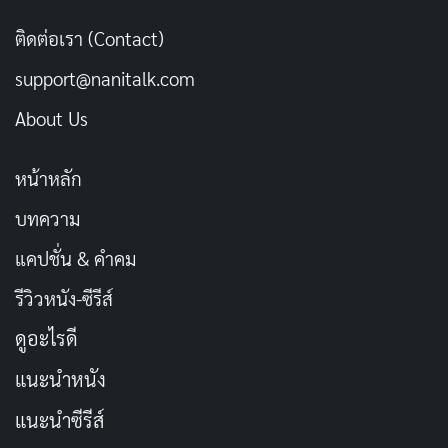
[รีวิว-เรื่องย่อ] The Shards (2026) ซีรีส์ไซโคทริล
ติดต่อเรา (Contact)
เลอร์จากนิยาย Bret Easton Ellis ที่ความหลอนคืบ
คลานแบบไม่ต้องเร่ง
support@nanitalk.com
เผยแพร่เมื่อ: 2 วัน ที่ผ่านมา
About Us
บทสรุป
หน้าหลัก
บทความ
ซีรีส์ Numbers (ล้างบัญชีแค้น) เป็นซีรีส์ที่น่าติดตามและ
เต็มไปด้วยความตื่นเต้น โดยเฉพาะอย่างยิ่งสำหรับผู้ที่ชื่น
แคปชั่น & คำคม
ชอบเรื่องราวการแก้แค้นและการสืบสวนสอบสวน ซีรีส์นี้ไม่
รีวิวหนัง-ซีรีส์
เพียงแค่พาผู้ชมไปสู่โลกของตัวเลขและการเงินเท่านั้น แต่
ดูอะไรดี
ยังสะท้อนให้เห็นถึงความสำคัญของความซื่อสัตย์และความ
แนะนำหนัง
ยุติธรรมในสังคมอีกด้วย หากคุณกำลังมองหาซีรีส์ที่ทั้งสนุก
และแฝงประเด็นคิด ซีรีส์ Numbers (ล้างบัญชีแค้น) เป็นซี
แนะนำซีรีส์
รีส์ที่คุณไม่ควรพลาด