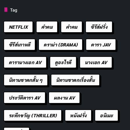
/10
Tag
Numbers พาผู้ชมไปรู้จักนักคณิตศาสตร์อัจฉริยะผู้ค้น
พบทฤษฎีและพรมแดนใหม่ของวิชาคณิตศาสตร์ ใน
NETFLIX
คำคม
คําคม
ซีรีส์ฝรั่ง
แบบที่ไม่เคยมีใครเห็นมาก่อน เพื่อเผยให้เห็นความ
งามของตัวเลข ต่างจากสารคดีเคร่งขรึมทั่วไป
ซีรีส์เกาหลี
ดราม่า (DRAMA)
ดารา JAV
รายการนี้จะคลี่คลายปริศนาของตัวเลขราวกับนักสืบ
ที่ตามแกะรอย ทำให้คณิตศาสตร์เป็นเรื่องสนุกและ
ดารานางเอก AV
ดูอะไรดี
นางเอก AV
เข้าถึงได้
Copy URL
นิทานชาดกสั้น ๆ
นิทานชาดกเรื่องสั้น
ประวัติดารา AV
ผลงาน AV
ระทึกขวัญ (THRILLER)
หนังฝรั่ง
อนิเมะ