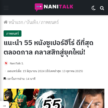
Menu
Switch 
Se
หน้าแรก
/
บันเทิง
/
ภาพยนตร์
ภาพยนตร์
แนะนำ 55 หนังซูเปอร์ฮีโร่ ดีที่สุด
ตลอดกาล คลาสสิกสู่ยุคใหม่!
NaniTalk S.
เผยแพร่เมื่อ: 15 มิถุนายน 2024
(อัปเดตล่าสุด: 13 ตุลาคม 2025)
เวลาในการอ่าน: 14 นาที
→