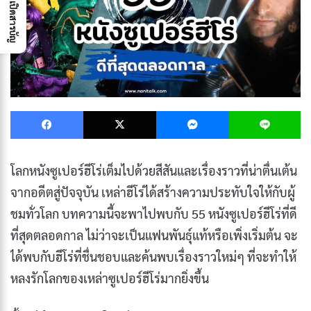
เปิดสารบัญ
Facebook
X
Messenger
L
โลกหนังซูเปอร์ฮีโร่เต็มไปด้วยสีสันและเรื่องราวที่น่าตื่นเต้น
จากอดีตสู่ปัจจุบัน เหล่าฮีโร่ได้สร้างความประทับใจให้กับผู้
ชมทั่วโลก บทความนี้จะพาไปพบกับ 55 หนังซูเปอร์ฮีโร่ที่ดี
ที่สุดตลอดกาล ไม่ว่าจะเป็นแฟนพันธุ์แท้หรือเพิ่งเริ่มต้น จะ
ได้พบกับฮีโร่ที่ชื่นชอบและค้นพบเรื่องราวใหม่ๆ ที่จะทำให้
หลงรักโลกของเหล่าซูเปอร์ฮีโร่มากยิ่งขึ้น