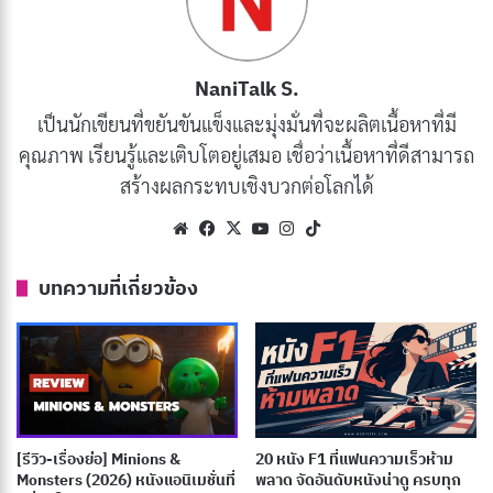
จุดเริ่มต้นของหนังซูเปอร์ฮีโร่สามารถย้อนกลับไปได้ถึงยุค
NaniTalk S.
1940s กับหนังเรื่อง
Superman (1948)
และ
Batman and
เป็นนักเขียนที่ขยันขันแข็งและมุ่งมั่นที่จะผลิตเนื้อหาที่มี
Robin (1949)
ซึ่งถือเป็นจุดเริ่มต้นของการนำตัวละครซู
คุณภาพ เรียนรู้และเติบโตอยู่เสมอ เชื่อว่าเนื้อหาที่ดีสามารถ
เปอร์ฮีโร่จากหนังสือการ์ตูนมาโลดแล่นบนจอเงิน
สร้างผลกระทบเชิงบวกต่อโลกได้
ในช่วงปี 1970s และ 1980s หนังซูเปอร์ฮีโร่เริ่มได้รับความ
Website
Facebook
X
YouTube
Instagram
TikTok
นิยมมากขึ้น โดยเฉพาะอย่างยิ่งกับหนังเรื่อง Superman
บทความที่เกี่ยวข้อง
(1978) และ Batman (1989) ซึ่งประสบความสำเร็จอย่าง
ถล่มทลายทั้งในแง่ของรายได้และคำวิจารณ์
บทความที่เกี่ยวข้อง
[รีวิว-เรื่องย่อ] The Insipid Prince (2026) อนิเมะ
[รีวิว-เรื่องย่อ] Minions &
20 หนัง F1 ที่แฟนความเร็วห้าม
เจ้าชายจอมซ่อนเกมชิงบัลลังก์
Monsters (2026) หนังแอนิเมชั่นที่
พลาด จัดอันดับหนังน่าดู ครบทุก