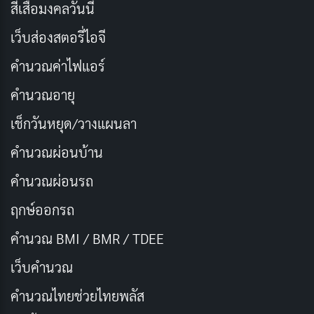
สีเสื้อมงคลวันนี้
จักรวาลคู่ขนานที่ไม่คาดคิด
เว็บส่องสตอรี่ไอจี
แบร์รี่ต้องร่วมมือกับแบทแมน (ไมเคิล คีตัน) ในจักรวาลนี้
คำนวณค่าไฟแอร์
และซูเปอร์เกิร์ล (ซาช่า คาลล์) เพื่อหาทางแก้ไขความผิด
คำนวณอายุ
พลาดที่เขาสร้างขึ้น พร้อมกับเผชิญหน้ากับศัตรูสุดอันตราย
อย่างนายพลซ็อด
เช็กวันหยุด/วางแผนลา
คำนวณผ่อนบ้าน
การเดินทางข้ามเวลาของแบร์รี่ ไม่เพียงแต่จะท้าทายพลัง
ความเร็วของเขา แต่ยังเป็นการทดสอบจิตใจและความเป็น
คำนวณผ่อนรถ
ฮีโร่ของเขาด้วย
ฤกษ์ออกรถ
คำนวณ BMI / BMR / TDEE
ประเภท: แอ็คชั่น, ผจญภัย, แฟนตาซี
วันที่เข้าฉาย: 15 มิถุนายน 2023
เว็บคํานวณ
นักแสดงนำ: เอซรา มิลเลอร์, ไมเคิล คีตัน, ซาช่า คา
คํานวณไทยช่วยไทยพลัส
ลล์,
เบน แอฟเฟล็ก