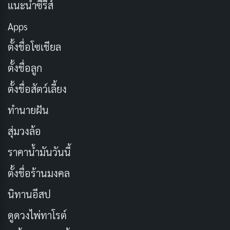
แนะนำซีรีส์
ช่องทางการรับชม:
Disney+
Apps
54. The Flash | เดอะ แฟลช (2023)
ตั้งชื่อโซเชียล
ตั้งชื่อลูก
ตั้งชื่อสัตว์เลี้ยง
ทำนายฝัน
สุ่มวงล้อ
ราคาน้ำมันวันนี้
ตั้งชื่อร้านมงคล
แบร์รี่ อัลเลน หรือ เดอะ แฟลช ฮีโร่ความเร็วแสง พยายาม
นิทานอีสป
ย้อนเวลาเพื่อแก้ไขโศกนาฏกรรมในอดีตของครอบครัว แต่
ดูดวงไพ่ทาโรต์
การกระทำของเขากลับส่งผลกระทบต่อเส้นเวลา ทำให้เกิด