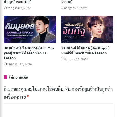
ดีที่สุดในรอบ 16 ปี
อารมณ์
เผยแพร่เมื่อ: 4 สัปดาห์ ที่ผ่านมา
กรกฎาคม 3, 2026
กรกฎาคม 1, 2026
[รีวิว-เรื่องย่อ] The Ogre’s Bride (2026) อนิเมะโร
แมนติกของเจ้าสาวผู้ถูกมองข้าม
กรกฎาคม 7, 2026
[รีวิว-เรื่องย่อ] Recommendations from Mr.
30 หนัง-ซีรีย์ คิมมูยอล (Kim Mu-
30 หนัง-ซีรีย์ จินกีจู (Jin Ki-joo)
Iwamoto (2026) อนิเมะแฟนตาซีย้อนยุค
yeol) จากซีรีส์ Teach You a
จากซีรีส์ Teach You a Lesson
กรกฎาคม 6, 2026
Lesson
มิถุนายน 27, 2026
มิถุนายน 27, 2026
191 อนิเมะพากย์ไทย 2026 จาก Muse และ Ani-
One ครบทุกแนว ดูฟรีบน YouTube
ใส่ความเห็น
กรกฎาคม 5, 2026
อีเมลของคุณจะไม่แสดงให้คนอื่นเห็น
ช่องข้อมูลจำเป็นถูกทำ
เครื่องหมาย
*
https://youtu.be/I5CVn1EW7UE
ค
55. X-Men: First Class | X-เม็น รุ่น 1
ว