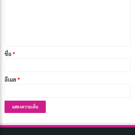
า
(2011)
ม
เ
ห็
น
*
ชื่อ
*
อีเมล
*
ในช่วงสงครามเย็น ชาร์ลส์ เซเวียร์ หนุ่มอัจฉริยะผู้มีพลังโทร
จิต และ เอริค เลนเชอร์ ผู้รอดชีวิตจากเหตุการณ์ฆ่าล้างเผ่า
พันธุ์ชาวยิว ผู้สามารถควบคุมโลหะได้ ทั้งสองได้ร่วมมือกัน
เพื่อรวมกลุ่มมนุษย์กลายพันธุ์ที่มีพลังพิเศษ เพื่อหยุดยั้งภัย
คุกคามจากมนุษย์กลายพันธุ์ผู้ชั่วร้ายที่ต้องการก่อ