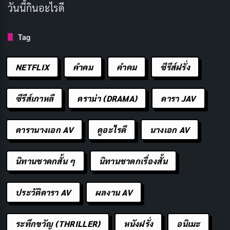
วันนี้กินอะไรดี
ผู้กำกับ: แอนดี้ มุสเชียตติ
ความยาว: 2 ชั่วโมง 24 นาที
Tag
เรตติ้ง IMDb: 7.2/10
NETFLIX
คำคม
คําคม
ซีรีส์ฝรั่ง
ช่องทางการรับชม:
HBO
53. Shazam! (2019)
ซีรีส์เกาหลี
ดราม่า (DRAMA)
ดารา JAV
ดารานางเอก AV
ดูอะไรดี
นางเอก AV
นิทานชาดกสั้น ๆ
นิทานชาดกเรื่องสั้น
ประวัติดารา AV
ผลงาน AV
ระทึกขวัญ (THRILLER)
หนังฝรั่ง
อนิเมะ