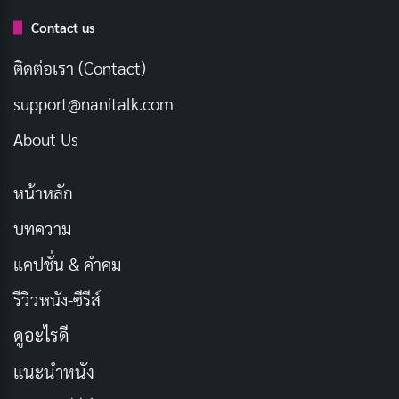
สงครามโลกครั้งที่ 3
Contact us
ติดต่อเรา (Contact)
อย่างไรก็ตาม มิตรภาพของทั้งสองต้องสั่นคลอน เมื่อ
อุดมการณ์ที่แตกต่างกันเกี่ยวกับความสัมพันธ์ระหว่าง
support@nanitalk.com
มนุษย์และมนุษย์กลายพันธุ์เริ่มปรากฏขึ้น นำไปสู่การ
About Us
แตกหักและการกำเนิดศัตรูคู่แค้นที่ยิ่งใหญ่ที่สุดของ X-Men
หน้าหลัก
ประเภท: แอ็คชั่น, ผจญภัย, Sci-Fi ,หนังซูเปอร์ฮีโร่
บทความ
วันที่เข้าฉาย: 2 มิถุนายน 2011
แคปชั่น & คำคม
นักแสดงนำ: เจมส์ แม็คอะวอย, ไมเคิล ฟาสเบนเดอร์,
เจนนิเฟอร์ ลอว์เรนซ์
, เควิน เบคอน
รีวิวหนัง-ซีรีส์
ผู้กำกับ: แมทธิว วอห์น
ดูอะไรดี
ความยาว: 2 ชั่วโมง 12 นาที
แนะนำหนัง
เรตติ้ง IMDb: 7.7/10