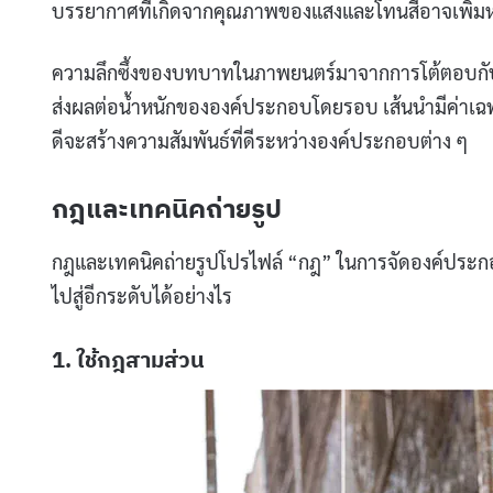
บรรยากาศที่เกิดจากคุณภาพของแสงและโทนสีอาจเพิ่มห
ความลึกซึ้งของบทบาทในภาพยนตร์มาจากการโต้ตอบกับ
ส่งผลต่อน้ำหนักขององค์ประกอบโดยรอบ เส้นนำมีค่าเฉ
ดีจะสร้างความสัมพันธ์ที่ดีระหว่างองค์ประกอบต่าง ๆ
กฎและเทคนิคถ่ายรูป
กฎและเทคนิคถ่ายรูปโปรไฟล์ “กฎ” ในการจัดองค์ประก
ไปสู่อีกระดับได้อย่างไร
1. ใช้กฎสามส่วน