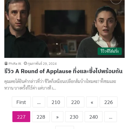
รีวิวซีรีส์ฝรั่ง
PhiRa W.
กุมภาพันธ์ 29, 2024
รีวิว A Round of Applause ทึ่งและซึ้งไปพร้อมกัน
คุณเคยได้ยินคำกล่าวที่ว่า ชีวิตก็เหมือนเปลือกส้มบ้างไหมคะ? ทั้งขมและ
หวาน บางครั้งก็ไร้ค่า แต่บางที เ…
First
...
210
220
«
226
227
228
»
230
240
...