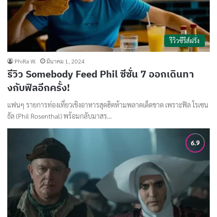
รีวิวซีรีส์ฝรั่ง
PhiRa W.
มีนาคม 1, 2024
รีวิว Somebody Feed Phil ซีซั่น 7 ออกเดินทา
งกับฟิลอีกครั้ง!
แฟนๆ รายการท่องเที่ยวเชิงอาหารสุดฮิตห้ามพลาดเด็ดขาด เพราะฟิล โรเซน
ธัล (Phil Rosenthal) พร้อมกลับมาสร…