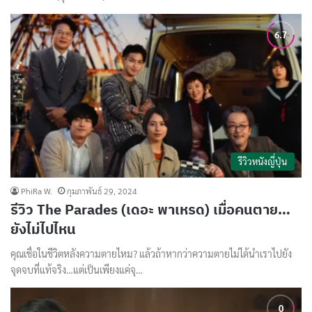
รีวิวหนังญี่ปุ่น
PhiRa W.
กุมภาพันธ์ 29, 2024
รีวิว The Parades (เดอะ พาเหรด) เมื่อคนตาย…
ยังไม่ไปไหน
คุณเชื่อในชีวิตหลังความตายไหม? แล้วถ้าหากว่าความตายไม่ได้นำเราไปยัง
จุดจบที่แท้จริง…แต่เป็นเพียงแค่จุ…