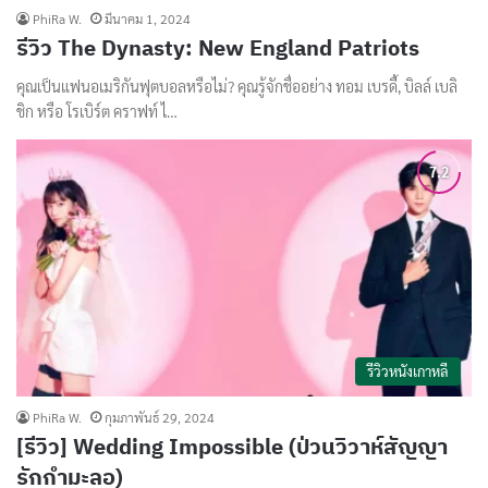
PhiRa W.
มีนาคม 1, 2024
รีวิว The Dynasty: New England Patriots
คุณเป็นแฟนอเมริกันฟุตบอลหรือไม่? คุณรู้จักชื่ออย่าง ทอม เบรดี้, บิลล์ เบลิ
ชิก หรือ โรเบิร์ต คราฟท์ ไ…
รีวิวหนังเกาหลี
PhiRa W.
กุมภาพันธ์ 29, 2024
[รีวิว] Wedding Impossible (ป่วนวิวาห์สัญญา
รักกำมะลอ)