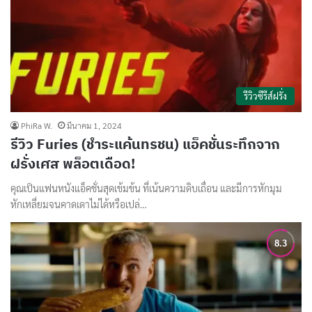
รีวิวซีรีส์ฝรั่ง
PhiRa W.
มีนาคม 1, 2024
รีวิว Furies (ชำระแค้นทรชน) แอ็คชั่นระทึกจาก
ฝรั่งเศส พล็อตเดือด!
คุณเป็นแฟนหนังแอ็คชั่นสุดเข้มข้น ที่เน้นความดิบเถื่อน และมีการหักมุม
หักเหลี่ยมจนคาดเดาไม่ได้หรือเปล่…