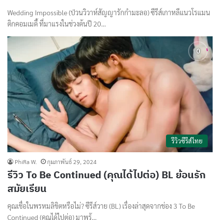
Wedding Impossible (ป่วนวิวาห์สัญญารักกำมะลอ) ซีรีส์เกาหลีแนวโรแมน
ติกคอมเมดี้ ที่มาแรงในช่วงต้นปี 20…
รีวิวซีรีส์ไทย
PhiRa W.
กุมภาพันธ์ 29, 2024
รีวิว To Be Continued (คุณได้ไปต่อ) BL ย้อนรัก
สมัยเรียน
คุณเชื่อในพรหมลิขิตหรือไม่? ซีรีส์วาย (BL) เรื่องล่าสุดจากช่อง 3 To Be
Continued (คุณได้ไปต่อ) มาพร้…