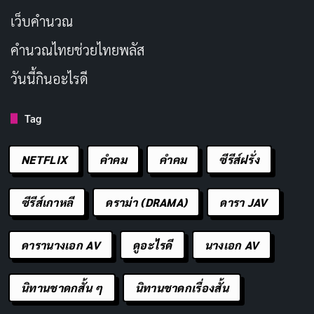
เว็บคํานวณ
คํานวณไทยช่วยไทยพลัส
วันนี้กินอะไรดี
Tag
NETFLIX
คำคม
คําคม
ซีรีส์ฝรั่ง
ซีรีส์เกาหลี
ดราม่า (DRAMA)
ดารา JAV
ดารานางเอก AV
ดูอะไรดี
นางเอก AV
นิทานชาดกสั้น ๆ
นิทานชาดกเรื่องสั้น