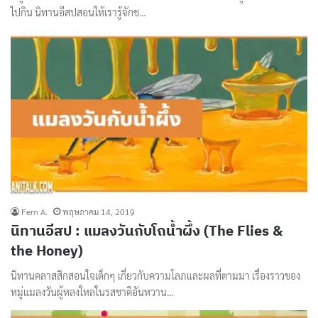
ไปกิน นิทานอีสปสอนให้เรารู้จักช…
Fern A.
พฤษภาคม 14, 2019
นิทานอีสป : แมลงวันกับโถน้ำผึ้ง (The Flies &
the Honey)
นิทานคลาสสิกสอนใจเด็กๆ เกี่ยวกับความโลภและผลที่ตามมา เรื่องราวของ
หมู่แมลงวันผู้หลงใหลในรสชาติอันหวาน…