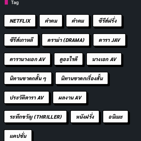
Tag
NETFLIX
คำคม
คําคม
ซีรีส์ฝรั่ง
ซีรีส์เกาหลี
ดราม่า (DRAMA)
ดารา JAV
ดารานางเอก AV
ดูอะไรดี
นางเอก AV
นิทานชาดกสั้น ๆ
นิทานชาดกเรื่องสั้น
ประวัติดารา AV
ผลงาน AV
ระทึกขวัญ (THRILLER)
หนังฝรั่ง
อนิเมะ
แคปชั่น