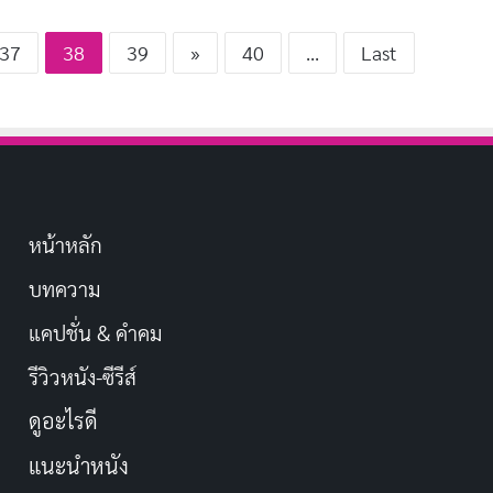
37
38
39
»
40
...
Last
หน้าหลัก
บทความ
แคปชั่น & คำคม
รีวิวหนัง-ซีรีส์
ดูอะไรดี
แนะนำหนัง