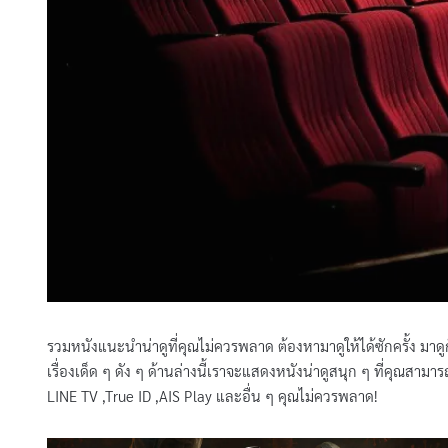
รวมหนังแนะนําน่าดูที่คุณไม่ควรพลาด ต้องหามาดูให้ได้ซักครั้ง มาดู
เรื่องเด็ด ๆ ดัง ๆ ด้านล่างนี้เราจะแสดงหนังน่าดูสนุก ๆ ที่คุณส
LINE TV ,True ID ,AIS Play และอื่น ๆ คุณไม่ควรพลาด!