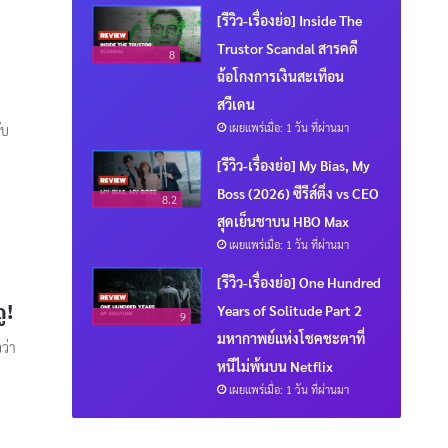
[รีวิว-เรื่องย่อ] Inside The
Trustor Scandal สารคดี
8
ฉ้อโกงการเงินสะเทือน
สวีเดน
เผยแพร่เมื่อ: 1 วัน ที่ผ่านมา
ับ
[รีวิว-เรื่องย่อ] My Bias, My
Boss (2026) ซีรีส์ติ่ง vs CEO
8.2
สุดเย็นชาบน HBO Max
เผยแพร่เมื่อ: 1 วัน ที่ผ่านมา
[รีวิว-เรื่องย่อ] One Hundred
ู!
Years of Solitude Part 2
9
มหากาพย์แห่งโชคชะตาที่
ว่า
หนีไม่พ้นบน Netflix
เผยแพร่เมื่อ: 1 วัน ที่ผ่านมา