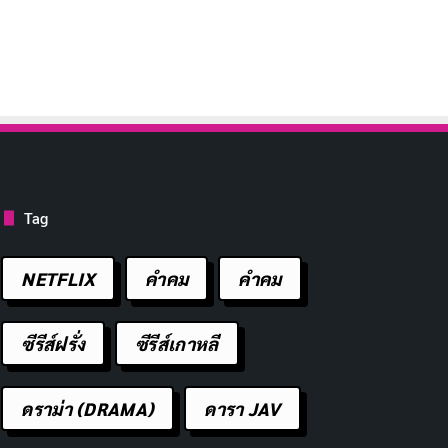
Tag
NETFLIX
คำคม
คําคม
ซีรีส์ฝรั่ง
ซีรีส์เกาหลี
ดราม่า (DRAMA)
ดารา JAV