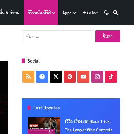
Switch skin
Search f
ั่น & คำคม
รีวิวหนัง-ซีรีส์
Apps
Follow
ค้นหา
สำหรับ:
Social
RSS
Facebook
X
Pinterest
YouTube
Instagram
TikTok
Last Updates
[รีวิว-เรื่องย่อ] Black Trick:
The Lawyer Who Controls
8.2