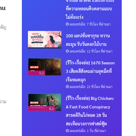
จากนิยาย Bret Easton Ellis
กคน
ที่ความหลอนคืบคลานแบบ
ไม่ต้องเร่ง
เผยแพร่เมื่อ: 7 ชั่วโมง ที่ผ่านมา
ำคัญ
200 แคปชั่นซากุระ หวาน
ละมุน รับวันดอกไม้บาน
เผยแพร่เมื่อ: 12 ชั่วโมง ที่ผ่านมา
[รีวิว-เรื่องย่อ] 1670 Season
3 เสียดสีสังคมผ่านยุคมืดที่
5.2
เริ่มหมดมุก
เผยแพร่เมื่อ: 22 ชั่วโมง ที่ผ่านมา
[รีวิว-เรื่องย่อ] Big Chicken:
ความ
A Fast Food Conspiracy
8.2
สารคดีกินไก่ทอด 28 วัน
สะเทือนวงการฟาสต์ฟู้ด
เผยแพร่เมื่อ: 1 วัน ที่ผ่านมา