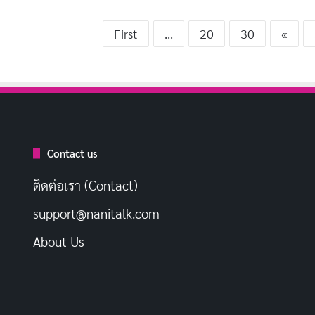
First
...
20
30
«
Contact us
ติดต่อเรา (Contact)
support@nanitalk.com
About Us