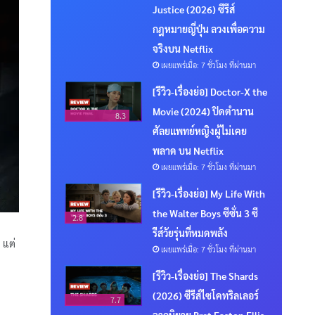
Justice (2026) ซีรีส์
กฎหมายญี่ปุ่น ลวงเพื่อความ
จริงบน Netflix
เผยแพร่เมื่อ: 7 ชั่วโมง ที่ผ่านมา
[รีวิว-เรื่องย่อ] Doctor-X the
Movie (2024) ปิดตำนาน
8.3
ศัลยแพทย์หญิงผู้ไม่เคย
พลาด บน Netflix
เผยแพร่เมื่อ: 7 ชั่วโมง ที่ผ่านมา
[รีวิว-เรื่องย่อ] My Life With
the Walter Boys ซีซั่น 3 ซี
2.8
รีส์วัยรุ่นที่หมดพลัง
 แต่
เผยแพร่เมื่อ: 7 ชั่วโมง ที่ผ่านมา
[รีวิว-เรื่องย่อ] The Shards
(2026) ซีรีส์ไซโคทริลเลอร์
7.7