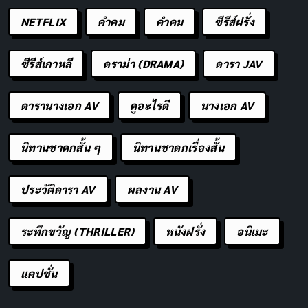
NETFLIX
คำคม
คําคม
ซีรีส์ฝรั่ง
ซีรีส์เกาหลี
ดราม่า (DRAMA)
ดารา JAV
ดารานางเอก AV
ดูอะไรดี
นางเอก AV
นิทานชาดกสั้น ๆ
นิทานชาดกเรื่องสั้น
ประวัติดารา AV
ผลงาน AV
ระทึกขวัญ (THRILLER)
หนังฝรั่ง
อนิเมะ
แคปชั่น