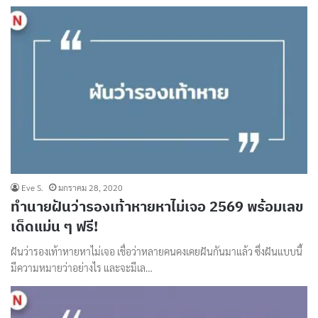
Eve S.
มกราคม 28, 2020
ทํานายฝันว่ารองเท้าหายหาไม่เจอ 2569 พร้อมเลข
เด็ดแม่น ๆ ฟรี!
ฝันว่ารองเท้าหายหาไม่เจอ เชื่อว่าหลายคนคงเคยฝันกันมาแล้ว ซึ่งฝันแบบนี้
มีความหมายว่าอย่างไร และจะมีเล…