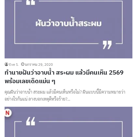
Eve S.
มกราคม 29, 2020
ทํานายฝันว่าอาบน้ำ สระผม แล้วมีคนเห็น 2569
พร้อมเลขเด็ดแม่น ๆ
คุณฝันว่าอาบน้ำ สระผม แล้วมีคนเห็นหรือไม่? ฝันแบบนี้มีความหมายว่า
อย่างไรกันแน่ ลางบอกเหตุดีหรือร้าย?…