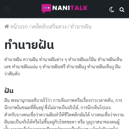
Menu
Switch 
Se
หน้าแรก
/
เคล็ดลับเสริมดวง
/
ทํานายฝัน
ทํานายฝัน
ทํานายฝัน ความฝัน ทำนายฝันต่าง ๆ ทำนายฝันแก้ฝัน ทำนายฝันเห็น
เลข ทำนายฝันแม่น ๆ ทำนายฝันฟรี ทํานายฝันงู ทํานายฝันเห็นงู ฝัน
ว่าฟันหัก
ฝัน
ฝัน พจนานุกรมอธิบายไว้ว่า
การเห็นภาพหรือเรื่องราวเวลาหลับ, การ
นึกภาพในขณะที่ตื่นอยู่ ซึ่งไม่อาจเป็นจริงได้, การนึกเห็นไปเอง.
สำหรับบางคนเชื่อว่าความฝันทำให้ชีวิตพลิกผันได้ บางคนเชื่อว่าความ
ฝันจะเป็นจริงได้หรือไม่ขึ้นอยู่กับโชคชะตา หรือ บุญวาสนาของคนผู้
นั้น บางคนก็นำเอาความฝันมาคำนวณเป็นตัวเลข แล้วนำตัวเลขไป