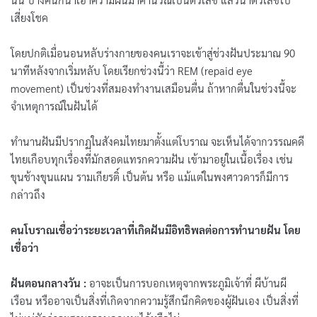
เสี่ยงโชค
โดยปกติเมื่อนอนหลับร่างกายของคนเราจะเข้าสู่ช่วงฝันประมาณ 90
นาทีหลังจากเริ่มหลับ โดยเรียกช่วงนี้ว่า
REM (repaid eye
movement)
เป็นช่วงที่สมองทำงานเสมือนตื่น ถ้าหากตื่นในช่วงนี้จะ
จำเหตุการณ์ในฝันได้
ทำนานฝันมีปรากฏในสังคมไทยมาตั้งแต่โบราณ จะเห็นได้จากวรรณคดี
ไทยเกือบทุกเรื่องที่มักสอดแทรกความฝัน เข้ามาอยู่ในเนื้อเรื่อง เช่น
ขุนช้างขุนแผน รามเกียรติ์ เป็นต้น หรือ แม้แต่ในพงศาวดารก็มีการ
กล่าวถึง
คนโบราณเชื่อว่าระยะเวลาที่เกิดฝันมีอิทธิพลต่อการทำนายฝัน โดย
เชื่อว่า
ฝันตอนกลางวัน :
อาจะเป็นการบอกเหตุจากพระภูมิเจ้าที่ ผีบ้านผี
เรือน หรืออาจเป็นสิ่งที่เกิดจากความรู้สึกนึกคิดของผู้ฝันเอง เป็นสิ่งที่