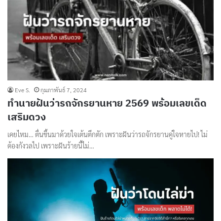
Eve S.
กุมภาพันธ์ 7, 2024
ทำนายฝันว่ารถจักรยานหาย 2569 พร้อมเลขเด็ด
เสริมดวง
เคยไหม… ตื่นขึ้นมาด้วยใจเต้นตึกตัก เพราะฝันว่ารถจักรยานคู่ใจหายไป! ไม่
ต้องกังวลไป เพราะฝันร้ายนี้ไม่…