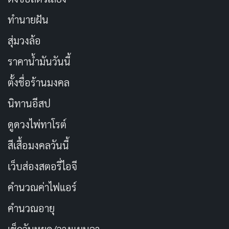
ทำนายฝัน
สุ่มวงล้อ
ราคาน้ำมันวันนี้
ตั้งชื่อร้านมงคล
นิทานอีสป
ดูดวงไพ่ทาโรต์
สีเสื้อมงคลวันนี้
เว็บส่องสตอรี่ไอจี
คำนวณค่าไฟแอร์
คำนวณอายุ
เช็กวันหยุด/วางแผนลา