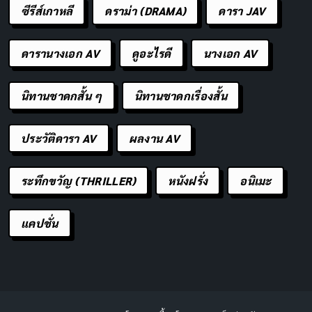
ซีรีส์เกาหลี
ดราม่า (DRAMA)
ดารา JAV
ดารานางเอก AV
ดูอะไรดี
นางเอก AV
นิทานชาดกสั้น ๆ
นิทานชาดกเรื่องสั้น
ประวัติดารา AV
ผลงาน AV
ระทึกขวัญ (THRILLER)
หนังฝรั่ง
อนิเมะ
แคปชั่น