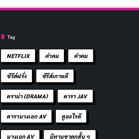
Tag
NETFLIX
คำคม
คําคม
ซีรีส์ฝรั่ง
ซีรีส์เกาหลี
ดราม่า (DRAMA)
ดารา JAV
ดารานางเอก AV
ดูอะไรดี
นางเอก AV
นิทานชาดกสั้น ๆ