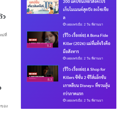
200 แคปชั่นเที่ยวสิงคโปร์
เก็บโมเมนต์สุดปัง ลงโซเชีย
ตัว
ล
เผยแพร่เมื่อ: 2 วัน ที่ผ่านมา
่ที่
[รีวิว-เรื่องย่อ] A Bona Fide
Killer (2026) แม่ที่แท้จริงคือ
8.2
มือสังหาร
เผยแพร่เมื่อ: 2 วัน ที่ผ่านมา
[รีวิว-เรื่องย่อ] A Shop for
Killers ซีซั่น 2 ซีรีส์แอ็กชัน
8.3
เกาหลีบน Disney+ ที่ชวนลุ้น
อ
กว่าภาคแรก
เผยแพร่เมื่อ: 2 วัน ที่ผ่านมา
รมของ