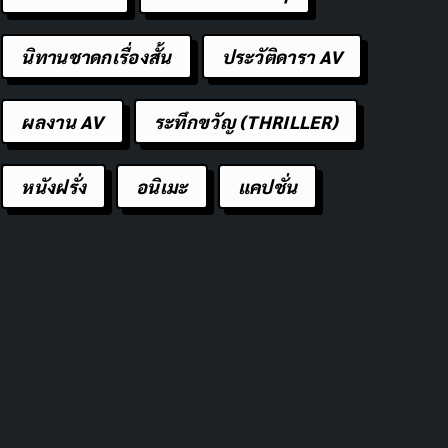
นิทานชาดกเรื่องสั้น
ประวัติดารา AV
ผลงาน AV
ระทึกขวัญ (THRILLER)
หนังฝรั่ง
อนิเมะ
แคปชั่น