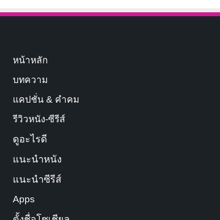
หน้าหลัก
บทความ
แคปชั่น & คำคม
รีวิวหนัง-ซีรีส์
ดูอะไรดี
แนะนำหนัง
แนะนำซีรีส์
Apps
ตั้งชื่อโซเชียล