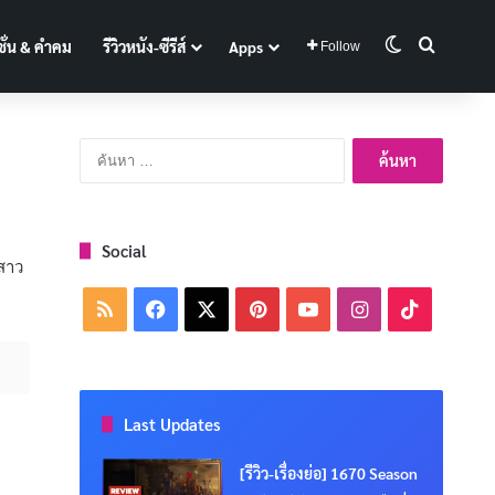
Switch skin
Search 
ั่น & คำคม
รีวิวหนัง-ซีรีส์
Apps
Follow
ค้นหา
สำหรับ:
Social
 สาว
RSS
Facebook
X
Pinterest
YouTube
Instagram
TikTok
Last Updates
[รีวิว-เรื่องย่อ] 1670 Season