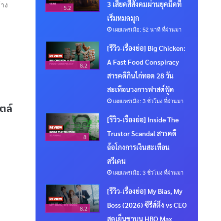
3 เสียดสีสังคมผ่านยุคมืดที่
้าง
5.2
เริ่มหมดมุก
เผยแพร่เมื่อ: 52 นาที ที่ผ่านมา
[รีวิว-เรื่องย่อ] Big Chicken:
A Fast Food Conspiracy
8.2
สารคดีกินไก่ทอด 28 วัน
สะเทือนวงการฟาสต์ฟู้ด
เผยแพร่เมื่อ: 3 ชั่วโมง ที่ผ่านมา
ตล์
[รีวิว-เรื่องย่อ] Inside The
Trustor Scandal สารคดี
8
ฉ้อโกงการเงินสะเทือน
สวีเดน
เผยแพร่เมื่อ: 3 ชั่วโมง ที่ผ่านมา
[รีวิว-เรื่องย่อ] My Bias, My
Boss (2026) ซีรีส์ติ่ง vs CEO
8.2
สุดเย็นชาบน HBO Max