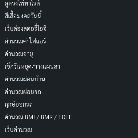
ดูดวงไพ่ทาโรต์
ชื่อในวงการ
Kurea Hasumi
สีเสื้อมงคลวันนี้
ชื่อภาษาอังกฤษ
Hasumi Claire
เว็บส่องสตอรี่ไอจี
蓮実クレア (はすみ く
คำนวณค่าไฟแอร์
ชื่อญี่ปุ่น
れあ)
คำนวณอายุ
วันเกิด
3 ธันวาคม 1991
เช็กวันหยุด/วางแผนลา
สัญชาติ
ญี่ปุ่น
คำนวณผ่อนบ้าน
คำนวณผ่อนรถ
นางเอก AV / นักร้องไอ
อาชีพ
ดอล / ผู้จัดการบาร์
ฤกษ์ออกรถ
คำนวณ BMI / BMR / TDEE
ปีที่เดบิวต์
2012
เว็บคํานวณ
Bino, One’s Factory,
ค่ายที่เกี่ยวข้อง