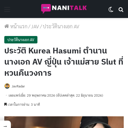
Menu
Switch 
Se
หน้าแรก
/
JAV
/
ประวัตินางเอก AV
ประวัตินางเอก AV
ประวัติ Kurea Hasumi ตำนาน
นางเอก AV ญี่ปุ่น เจ้าแม่สาย Slut ที่
หวนคืนวงการ
JavRadar
เผยแพร่เมื่อ: 29 พฤษภาคม 2026
(อัปเดตล่าสุด: 22 มิถุนายน 2026)
เวลาในการอ่าน: 3 นาที
→