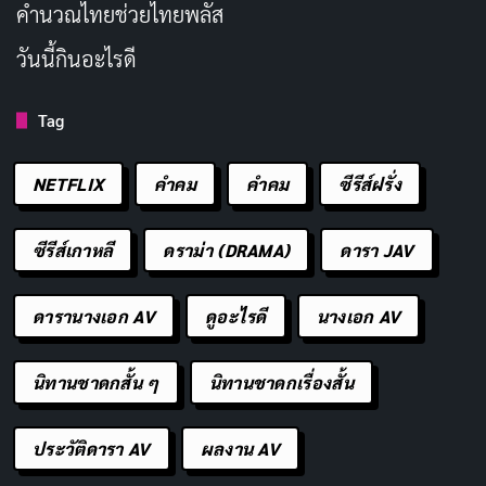
คํานวณไทยช่วยไทยพลัส
MOODYZ
วันนี้กินอะไรดี
All Pro (อดีต), GIRLULE
เอเจนซี
PRO (ปัจจุบัน)
Tag
หวนคืนวงการ AV ปี 2025
NETFLIX
คำคม
คําคม
ซีรีส์ฝรั่ง
สถานะปัจจุบัน
ในฐานะนางเอกเอ็กซ์คลู
ซีฟ MOODYZ
ซีรีส์เกาหลี
ดราม่า (DRAMA)
ดารา JAV
X (Twitter)
@kurea_hasumi
ดารานางเอก AV
ดูอะไรดี
นางเอก AV
蓮実クレアパーク
YouTube
(Kurea Hasumi Park)
นิทานชาดกสั้น ๆ
นิทานชาดกเรื่องสั้น
Bar Haru (バーはる) ย่าน
บาร์
ประวัติดารา AV
ผลงาน AV
Shinjuku Kabukicho