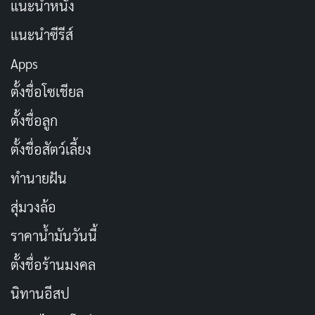
แนะนำหนัง
แนะนำซีรีส์
ในช่วงปลายทศวรรษ 2010 ถึงต้นทศวรรษ 2020 Kurea
Hasumi เริ่มกลายเป็นชื่อที่ติดชาร์ตการจัดอันดับอย่าง
Apps
สม่ำเสมอ ไม่ว่าจะเป็นการติดอันดับในนิตยสาร FLASH การ
ตั้งชื่อโซเชียล
ได้รับรางวัล GEO TV Award หรือการเป็น Campaign Girl
ตั้งชื่อลูก
ของ FANZA ซึ่งล้วนเป็นสถานะที่บ่งบอกถึงความนิยมในระ
ดับท็อปของวงการ จนกระทั่งปี 2022 เธอประกาศรีไทร์
ตั้งชื่อสัตว์เลี้ยง
จากการถ่ายทำ AV ในวันครบรอบ 10 ปีพอดี ก่อนจะหวน
ทำนายฝัน
คืนอีกครั้งในปี 2025 และเซ็นสัญญากับ MOODYZ ในปี
สุ่มวงล้อ
2026
ราคาน้ำมันวันนี้
ข้อมูลส่วนตัวของ Kurea Hasumi
ตั้งชื่อร้านมงคล
นิทานอีสป
รายการ
ข้อมูล