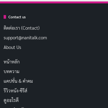
Kanagawa ประเทศญี่ปุ่น เธอเข้าสู่วงการ AV เมื่อเดือน
กันยายน 2012 ในฐานะนางเอกเอ็กซ์คลูซีฟของค่าย Bino
Contact us
(美の) ด้วยสโลแกน “今世紀最大の極上痴女” ซึ่งในยุค
นั้นคาแรกเตอร์ Slut ยังไม่ได้รับความนิยมมากนักใน
ติดต่อเรา (Contact)
อุตสาหกรรม AV แต่เธอเลือกเส้นทางนี้ด้วยความมุ่งมั่นที่จะ
support@nanitalk.com
สร้างความแตกต่าง
About Us
หลังจากเดบิวต์ได้ไม่นาน เธอก็เริ่มเป็นที่รู้จักในวงการและ
ได้รับโอกาสให้ทำงานกับค่ายต่าง ๆ อย่างต่อเนื่อง โดย
หน้าหลัก
เฉพาะช่วงปี 2014 ที่เธอได้เป็นนางเอกเอ็กซ์คลูซีฟของ
บทความ
ค่าย
One’s Factory
เป็นเวลา 8 เดือน จากนั้นก็ผลงานออก
แคปชั่น & คำคม
มาอย่างสม่ำเสมอ จนกระทั่งปี 2015 เธอได้เข้าร่วมยูนิตไอ
รีวิวหนัง-ซีรีส์
ดอล KÜHN และตามด้วย SEXY-J ในเดือนธันวาคมปี
เดียวกัน ซึ่งช่วยให้เธอมีฐานแฟนคลับที่กว้างขึ้นนอกเหนือ
ดูอะไรดี
จากแฟนหนัง AV