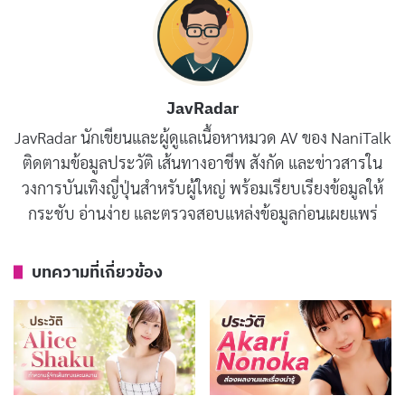
33 ปี ติดตามรายละเอียดทั้งหมดได้ในบทความนี้
Kurea Hasumi คือใคร
JavRadar
Kurea Hasumi เป็น
ดารา JAV
ระดับตำนานที่โด่งดังใน
JavRadar นักเขียนและผู้ดูแลเนื้อหาหมวด AV ของ NaniTalk
ฐานะนางเอกสาย Slut หรือที่แฟน ๆ ในวงการเรียกว่าเจ้า
ติดตามข้อมูลประวัติ เส้นทางอาชีพ สังกัด และข่าวสารใน
แม่แห่งคาแรกเตอร์นี้ จุดเด่นที่ทำให้ชื่อเธอถูกจดจำคือการ
วงการบันเทิงญี่ปุ่นสำหรับผู้ใหญ่ พร้อมเรียบเรียงข้อมูลให้
แสดงที่มั่นใจ คำศัพท์อันรุ่มรวย และท่าทางการเคลื่อนไหว
กระชับ อ่านง่าย และตรวจสอบแหล่งข้อมูลก่อนเผยแพร่
ที่ได้รับการยกย่องว่าเป็นระดับตำนาน โดยเฉพาะท่า
Spider Riding Position ที่เธอถือเป็นหนึ่งในผู้บุกเบิกและ
บทความที่เกี่ยวข้อง
ทำให้ท่านี้เป็นที่รู้จักในวงการ AV
เธอเข้าสู่วงการมาตั้งแต่ปี 2012 และทำงานอย่างต่อเนื่อง
เป็นเวลา 10 ปีเต็ม ก่อนจะประกาศรีไทร์ในปี 2022 ในช่วง
ที่ยังเป็นที่นิยมสูงมาก ซึ่งเป็นการตัดสินใจที่หลายคนไม่คาด