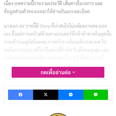
เนื่อง บทความนี้รวบรวมประวัติ เส้นทางในวงการ และ
ข้อมูลส่วนตัวของเธอมาให้อ่านกันแบบละเอียด
นางเอก AV รายนี้มี Story ที่น่าสนใจไม่แพ้ผลงานของเธอ
เอง ตั้งแต่การเดบิวต์ด้วยคาแรกเตอร์ที่กล้าท้าทายในยุคนั้น
การเข้าร่วมยูนิตไอดอล การคว้ารางวัลระดับประเทศ ไป
จนถึงการประกาศรีไทร์ในช่วงที่กำลังเป็นที่นิยมสูงสุด และ
การหวนคืนวงการหลังจากห่างหายไป 3 ปี ซึ่งเป็นข่าวที่
สร้างความฮือฮาในแวดวง JAV ไม่น้อย
กดเพื่ออ่านต่อ
ทำไมบทความประวัติ Kurea Hasumi ถึงยังถูกค้นหาใน
ประเทศไทย คำตอบอยู่ที่ความเป็นนางเอก AV ที่มี
Facebook
X
Messenger
Lin
เอกลักษณ์เฉพาะตัวชัดเจน มีผลงานคุณภาพต่อเนื่อง
ยาวนาน และมีเรื่องราวชีวิตนอกจอที่น่าติดตาม ไม่ว่าจะ
เป็นการเปิดบาร์ของตัวเอง หรือการหวนคืนสู่วงการด้วยวัย