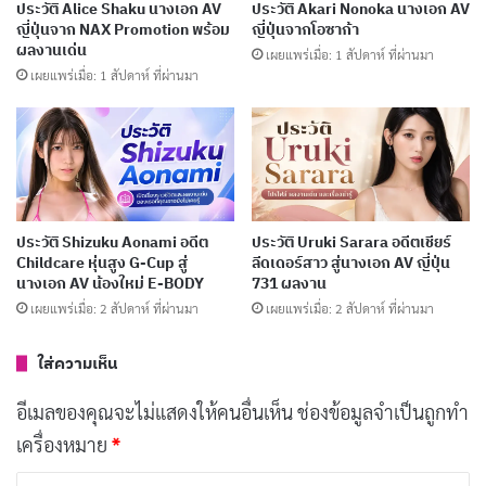
ประวัติ Alice Shaku นางเอก AV
ประวัติ Akari Nonoka นางเอก AV
คิด แต่ก็แสดงให้เห็นว่าเธอเป็นคนที่มีแผนการชีวิตชัดเจน
ญี่ปุ่นจาก NAX Promotion พร้อม
ญี่ปุ่นจากโอซาก้า
ไม่ได้ยึดติดกับความนิยมในวงการ AV อย่างเดียว
ผลงานเด่น
เผยแพร่เมื่อ: 1 สัปดาห์ ที่ผ่านมา
เผยแพร่เมื่อ: 1 สัปดาห์ ที่ผ่านมา
บทความที่เกี่ยวข้อง
ประวัติ Yumi Nijimura นางเอก AV หน้าใหม่มาแรง
พร้อมผลงานเด่น
เผยแพร่เมื่อ: 5 วัน ที่ผ่านมา
ประวัติ Shizuku Aonami อดีต
ประวัติ Uruki Sarara อดีตเชียร์
Childcare หุ่นสูง G-Cup สู่
ลีดเดอร์สาว สู่นางเอก AV ญี่ปุ่น
ประวัติ Yume Nishimiya นางเอก AV ญี่ปุ่นชื่อดัง
นางเอก AV น้องใหม่ E-BODY
731 ผลงาน
พร้อมผลงานเด่น
เผยแพร่เมื่อ: 2 สัปดาห์ ที่ผ่านมา
เผยแพร่เมื่อ: 2 สัปดาห์ ที่ผ่านมา
เผยแพร่เมื่อ: 6 วัน ที่ผ่านมา
ใส่ความเห็น
ประวัติ Yuka Miyoshi นางเอก AV อดีตผู้ประกาศ
อีเมลของคุณจะไม่แสดงให้คนอื่นเห็น
ช่องข้อมูลจำเป็นถูกทำ
ข่าว
เผยแพร่เมื่อ: 7 วัน ที่ผ่านมา
เครื่องหมาย
*