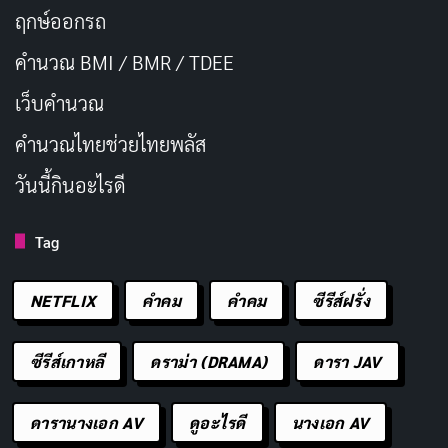
ฤกษ์ออกรถ
คำนวณ BMI / BMR / TDEE
เว็บคํานวณ
คํานวณไทยช่วยไทยพลัส
วันนี้กินอะไรดี
Tag
NETFLIX
คำคม
คําคม
ซีรีส์ฝรั่ง
ซีรีส์เกาหลี
ดราม่า (DRAMA)
ดารา JAV
ดารานางเอก AV
ดูอะไรดี
นางเอก AV