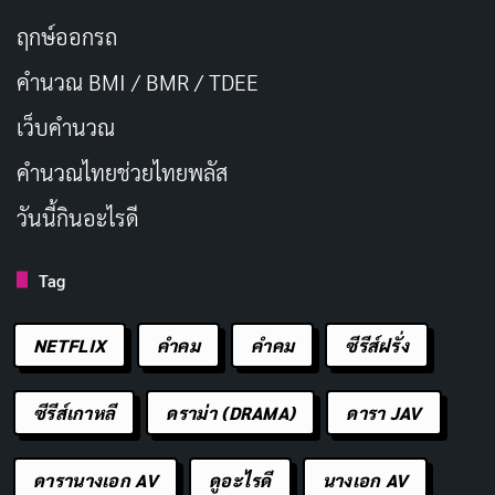
ฤกษ์ออกรถ
คำนวณ BMI / BMR / TDEE
เว็บคํานวณ
คํานวณไทยช่วยไทยพลัส
วันนี้กินอะไรดี
Tag
NETFLIX
คำคม
คําคม
ซีรีส์ฝรั่ง
ซีรีส์เกาหลี
ดราม่า (DRAMA)
ดารา JAV
ดารานางเอก AV
ดูอะไรดี
นางเอก AV