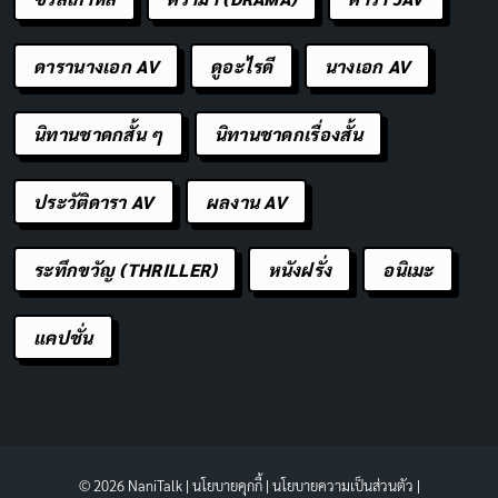
ดารานางเอก AV
ดูอะไรดี
นางเอก AV
นิทานชาดกสั้น ๆ
นิทานชาดกเรื่องสั้น
ประวัติดารา AV
ผลงาน AV
ระทึกขวัญ (THRILLER)
หนังฝรั่ง
อนิเมะ
แคปชั่น
© 2026 NaniTalk |
นโยบายคุกกี้
|
นโยบายความเป็นส่วนตัว
|