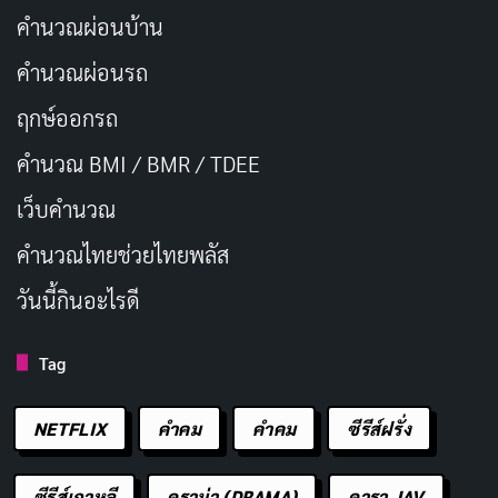
คำนวณผ่อนบ้าน
คำนวณผ่อนรถ
ฤกษ์ออกรถ
คำนวณ BMI / BMR / TDEE
เว็บคํานวณ
คํานวณไทยช่วยไทยพลัส
วันนี้กินอะไรดี
Tag
NETFLIX
คำคม
คําคม
ซีรีส์ฝรั่ง
ซีรีส์เกาหลี
ดราม่า (DRAMA)
ดารา JAV