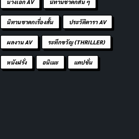
นางเอก AV
นิทานชาดกสั้น ๆ
นิทานชาดกเรื่องสั้น
ประวัติดารา AV
ผลงาน AV
ระทึกขวัญ (THRILLER)
หนังฝรั่ง
อนิเมะ
แคปชั่น