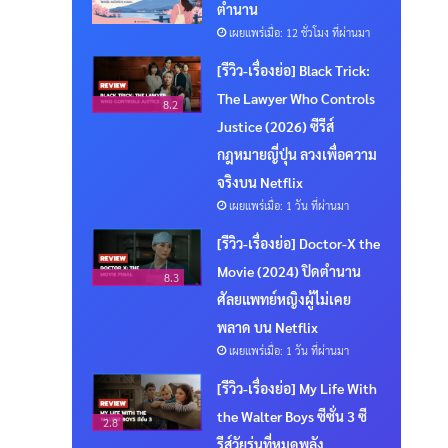
ตำนาน
เผยแพร่เมื่อ: 12 ชั่วโมง ที่ผ่านมา
[รีวิว-เรื่องย่อ] Black Trick:
The Lawyer Who Controls
8.2
Justice (2026) ซีรีส์
กฎหมายญี่ปุ่น ลวงเพื่อความ
จริงบน Netflix
เผยแพร่เมื่อ: 1 วัน ที่ผ่านมา
[รีวิว-เรื่องย่อ] Doctor-X the
Movie (2024) ปิดตำนาน
8.3
ศัลยแพทย์หญิงผู้ไม่เคย
พลาด บน Netflix
เผยแพร่เมื่อ: 1 วัน ที่ผ่านมา
[รีวิว-เรื่องย่อ] My Life With
the Walter Boys ซีซั่น 3 ซี
2.8
รีส์วัยรุ่นที่หมดพลัง