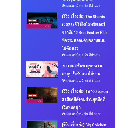
เผยแพร่เมื่อ: 1 วัน ที่ผ่านมา
[รีวิว-เรื่องย่อ] The Shards
(2026) ซีรีส์ไซโคทริลเลอร์
7.7
จากนิยาย Bret Easton Ellis
ที่ความหลอนคืบคลานแบบ
ไม่ต้องเร่ง
เผยแพร่เมื่อ: 1 วัน ที่ผ่านมา
200 แคปชั่นซากุระ หวาน
ละมุน รับวันดอกไม้บาน
เผยแพร่เมื่อ: 2 วัน ที่ผ่านมา
[รีวิว-เรื่องย่อ] 1670 Season
3 เสียดสีสังคมผ่านยุคมืดที่
5.2
เริ่มหมดมุก
เผยแพร่เมื่อ: 2 วัน ที่ผ่านมา
[รีวิว-เรื่องย่อ] Big Chicken: