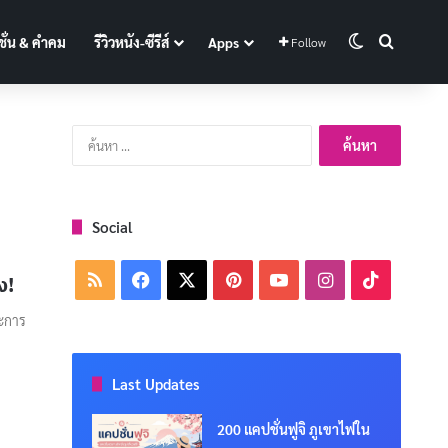
Switch skin
Search f
ั่น & คำคม
รีวิวหนัง-ซีรีส์
Apps
Follow
ค้นหา
สำหรับ:
Social
RSS
Facebook
X
Pinterest
YouTube
Instagram
TikTok
ง!
ะการ
Last Updates
200 แคปชั่นฟูจิ ภูเขาไฟใน