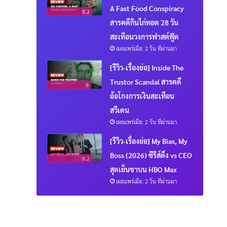
A Fast Food Conspiracy
8.2
สารคดีกินไก่ทอด 28 วัน
สะเทือนวงการฟาสต์ฟู้ด
เผยแพร่เมื่อ: 2 วัน ที่ผ่านมา
[รีวิว-เรื่องย่อ] Inside The
Trustor Scandal สารคดี
8
ฉ้อโกงการเงินสะเทือน
สวีเดน
เผยแพร่เมื่อ: 2 วัน ที่ผ่านมา
[รีวิว-เรื่องย่อ] My Bias, My
Boss (2026) ซีรีส์ติ่ง vs CEO
8.2
สุดเย็นชาบน HBO Max
เผยแพร่เมื่อ: 2 วัน ที่ผ่านมา