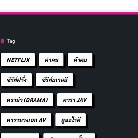
Tag
NETFLIX
คำคม
คําคม
ซีรีส์ฝรั่ง
ซีรีส์เกาหลี
ดราม่า (DRAMA)
ดารา JAV
ดารานางเอก AV
ดูอะไรดี