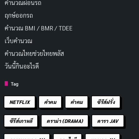
คำนวณผ่อนรถ
ฤกษ์ออกรถ
คำนวณ BMI / BMR / TDEE
เว็บคํานวณ
คํานวณไทยช่วยไทยพลัส
วันนี้กินอะไรดี
Tag
NETFLIX
คำคม
คําคม
ซีรีส์ฝรั่ง
ซีรีส์เกาหลี
ดราม่า (DRAMA)
ดารา JAV