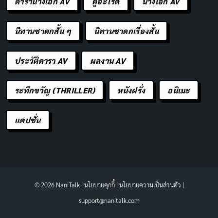
ดารานางเอก AV
ดูอะไรดี
นางเอก AV
นิทานชาดกสั้น ๆ
นิทานชาดกเรื่องสั้น
ประวัติดารา AV
ผลงาน AV
ระทึกขวัญ (THRILLER)
หนังฝรั่ง
อนิเมะ
แคปชั่น
© 2026 NaniTalk |
นโยบายคุกกี้
|
นโยบายความเป็นส่วนตัว
|
support@nanitalk.com