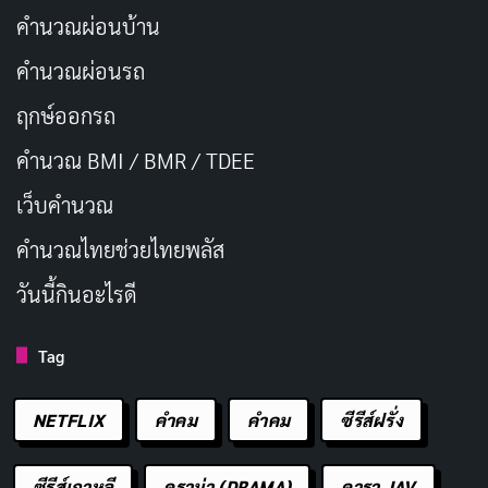
คำนวณผ่อนบ้าน
คำนวณผ่อนรถ
ฤกษ์ออกรถ
คำนวณ BMI / BMR / TDEE
เว็บคํานวณ
คํานวณไทยช่วยไทยพลัส
วันนี้กินอะไรดี
Tag
NETFLIX
คำคม
คําคม
ซีรีส์ฝรั่ง
ซีรีส์เกาหลี
ดราม่า (DRAMA)
ดารา JAV