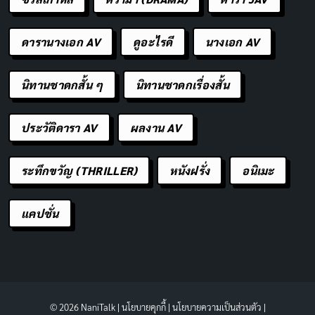
ดารานางเอก AV
ดูอะไรดี
นางเอก AV
นิทานชาดกสั้น ๆ
นิทานชาดกเรื่องสั้น
ประวัติดารา AV
ผลงาน AV
ระทึกขวัญ (THRILLER)
หนังฝรั่ง
อนิเมะ
แคปชั่น
© 2026 NaniTalk |
นโยบายคุกกี้
|
นโยบายความเป็นส่วนตัว
|