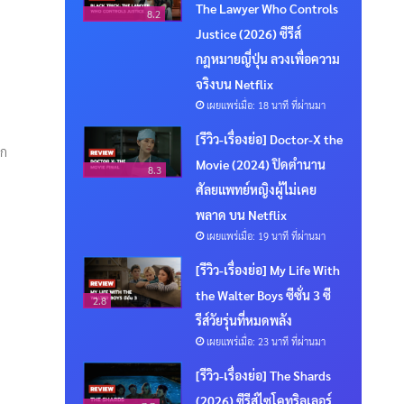
The Lawyer Who Controls
8.2
Justice (2026) ซีรีส์
กฎหมายญี่ปุ่น ลวงเพื่อความ
จริงบน Netflix
เผยแพร่เมื่อ: 18 นาที ที่ผ่านมา
[รีวิว-เรื่องย่อ] Doctor-X the
าก
Movie (2024) ปิดตำนาน
8.3
ศัลยแพทย์หญิงผู้ไม่เคย
พลาด บน Netflix
เผยแพร่เมื่อ: 19 นาที ที่ผ่านมา
[รีวิว-เรื่องย่อ] My Life With
the Walter Boys ซีซั่น 3 ซี
2.8
รีส์วัยรุ่นที่หมดพลัง
เผยแพร่เมื่อ: 23 นาที ที่ผ่านมา
[รีวิว-เรื่องย่อ] The Shards
(2026) ซีรีส์ไซโคทริลเลอร์