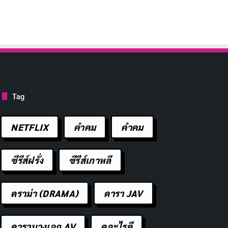
Tag
NETFLIX
คำคม
คําคม
ซีรีส์ฝรั่ง
ซีรีส์เกาหลี
ดราม่า (DRAMA)
ดารา JAV
ดารานางเอก AV
ดูอะไรดี