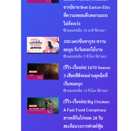
7.7
จากนิยาย Bret Easton Ellis
ที่ความหลอนคืบคลานแบบ
ไม่ต้องเร่ง
เผยแพร่เมื่อ: 25 นาที ที่ผ่านมา
200 แคปชั่นซากุระ หวาน
ละมุน รับวันดอกไม้บาน
เผยแพร่เมื่อ: 5 ชั่วโมง ที่ผ่านมา
[รีวิว-เรื่องย่อ] 1670 Season
3 เสียดสีสังคมผ่านยุคมืดที่
5.2
เริ่มหมดมุก
เผยแพร่เมื่อ: 15 ชั่วโมง ที่ผ่านมา
[รีวิว-เรื่องย่อ] Big Chicken:
A Fast Food Conspiracy
8.2
สารคดีกินไก่ทอด 28 วัน
สะเทือนวงการฟาสต์ฟู้ด