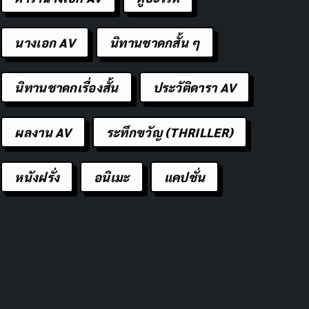
นางเอก AV
นิทานชาดกสั้น ๆ
นิทานชาดกเรื่องสั้น
ประวัติดารา AV
ผลงาน AV
ระทึกขวัญ (THRILLER)
หนังฝรั่ง
อนิเมะ
แคปชั่น