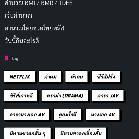
คำนวณ BMI / BMR / TDEE
เว็บคํานวณ
คํานวณไทยช่วยไทยพลัส
วันนี้กินอะไรดี
Tag
NETFLIX
คำคม
คําคม
ซีรีส์ฝรั่ง
ซีรีส์เกาหลี
ดราม่า (DRAMA)
ดารา JAV
ดารานางเอก AV
ดูอะไรดี
นางเอก AV
นิทานชาดกสั้น ๆ
นิทานชาดกเรื่องสั้น