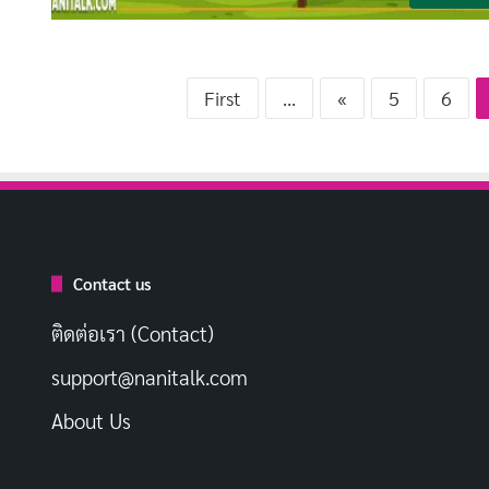
First
...
«
5
6
Contact us
ติดต่อเรา (Contact)
support@nanitalk.com
About Us