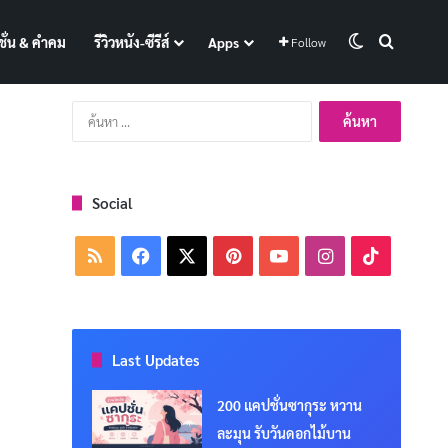
Switch skin
Search f
ั่น & คำคม
รีวิวหนัง-ซีรีส์
Apps
Follow
ค้นหา
สำหรับ:
Social
RSS
Facebook
X
Pinterest
YouTube
Instagram
TikTok
Last Updates
200 แคปชั่นซากุระ หวาน
ละมุน รับวันดอกไม้บาน