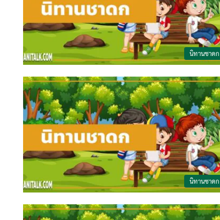
นิทานชาดก
นิทานชาดก