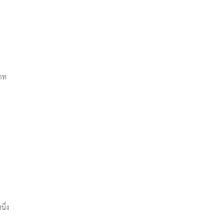
บาท
นึ่ง