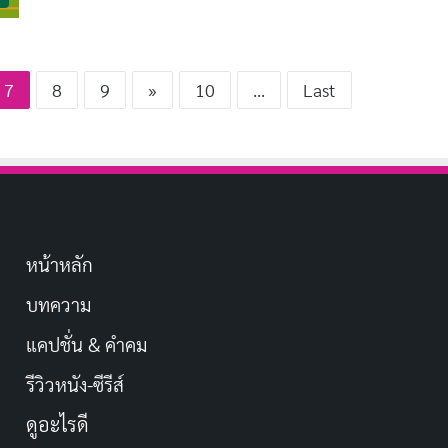
7
8
9
»
10
...
Last
หน้าหลัก
บทความ
แคปชั่น & คำคม
รีวิวหนัง-ซีรีส์
ดูอะไรดี