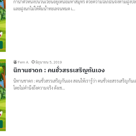
กาน้ำตัวหนึ่งบินวนเวียนอยู่เหนือมหาสมุทร ด้วยความโลภมันจึงห้ามฝูงป
และฝูงนกไม่ให้ดื่มน้ำทะเลจนหมด เ…
Fern A.
มิถุนายน 5, 2019
นิทานชาดก : คนชั่วสรรเสริญกันเอง
นิทานชาดก : คนชั่วสรรเสริญกันเอง สอนให้เรารู้ว่า คนชั่วจะสรรเสริญกันเ
โดยไม่คำนึงถึงความจริง ดังเช…