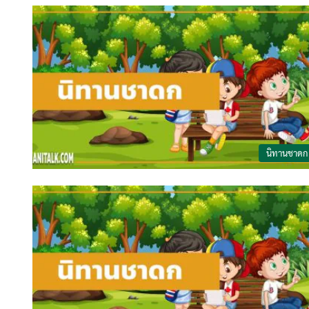
นิทานชาดก