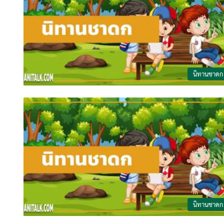
นิทานชาดก
นิทานชาดก