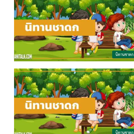
นิทานชาดก
นิทานชาดก