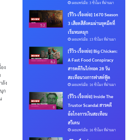
เผยแพร่เมื่อ: 3 ชั่วโมง ที่ผ่านมา
[รีวิว-เรื่องย่อ] 1670 Season
3 เสียดสีสังคมผ่านยุคมืดที่
5.2
เริ่มหมดมุก
เผยแพร่เมื่อ: 13 ชั่วโมง ที่ผ่านมา
[รีวิว-เรื่องย่อ] Big Chicken:
A Fast Food Conspiracy
8.2
่อง
สารคดีกินไก่ทอด 28 วัน
น
สะเทือนวงการฟาสต์ฟู้ด
ำลัง
เผยแพร่เมื่อ: 16 ชั่วโมง ที่ผ่านมา
นุก
[รีวิว-เรื่องย่อ] Inside The
าน
Trustor Scandal สารคดี
8
ฉ้อโกงการเงินสะเทือน
สวีเดน
เผยแพร่เมื่อ: 16 ชั่วโมง ที่ผ่านมา