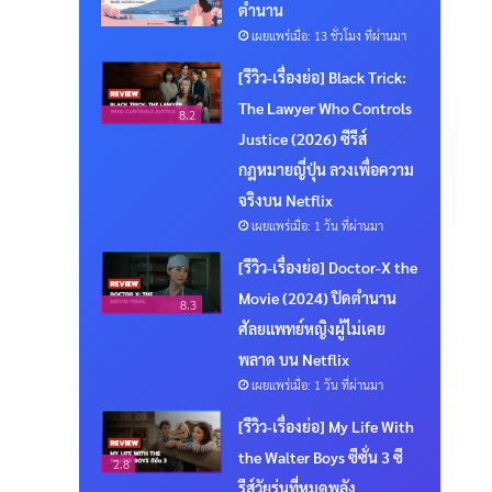
ตำนาน
เผยแพร่เมื่อ: 13 ชั่วโมง ที่ผ่านมา
[รีวิว-เรื่องย่อ] Black Trick:
The Lawyer Who Controls
8.2
Justice (2026) ซีรีส์
กฎหมายญี่ปุ่น ลวงเพื่อความ
จริงบน Netflix
เผยแพร่เมื่อ: 1 วัน ที่ผ่านมา
[รีวิว-เรื่องย่อ] Doctor-X the
Movie (2024) ปิดตำนาน
8.3
ศัลยแพทย์หญิงผู้ไม่เคย
พลาด บน Netflix
เผยแพร่เมื่อ: 1 วัน ที่ผ่านมา
[รีวิว-เรื่องย่อ] My Life With
the Walter Boys ซีซั่น 3 ซี
2.8
รีส์วัยรุ่นที่หมดพลัง