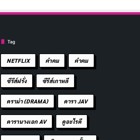
Tag
NETFLIX
คำคม
คําคม
ซีรีส์ฝรั่ง
ซีรีส์เกาหลี
ดราม่า (DRAMA)
ดารา JAV
ดารานางเอก AV
ดูอะไรดี