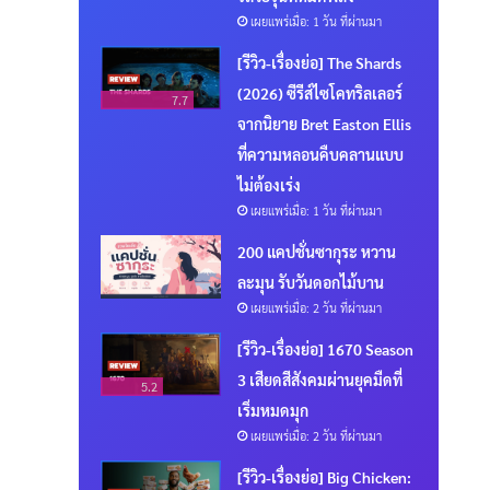
เผยแพร่เมื่อ: 1 วัน ที่ผ่านมา
[รีวิว-เรื่องย่อ] The Shards
(2026) ซีรีส์ไซโคทริลเลอร์
7.7
จากนิยาย Bret Easton Ellis
ที่ความหลอนคืบคลานแบบ
ไม่ต้องเร่ง
เผยแพร่เมื่อ: 1 วัน ที่ผ่านมา
200 แคปชั่นซากุระ หวาน
ละมุน รับวันดอกไม้บาน
เผยแพร่เมื่อ: 2 วัน ที่ผ่านมา
[รีวิว-เรื่องย่อ] 1670 Season
3 เสียดสีสังคมผ่านยุคมืดที่
5.2
เริ่มหมดมุก
เผยแพร่เมื่อ: 2 วัน ที่ผ่านมา
[รีวิว-เรื่องย่อ] Big Chicken: