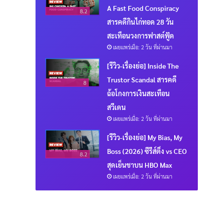
A Fast Food Conspiracy
8.2
สารคดีกินไก่ทอด 28 วัน
สะเทือนวงการฟาสต์ฟู้ด
เผยแพร่เมื่อ: 2 วัน ที่ผ่านมา
[รีวิว-เรื่องย่อ] Inside The
Trustor Scandal สารคดี
8
ฉ้อโกงการเงินสะเทือน
สวีเดน
เผยแพร่เมื่อ: 2 วัน ที่ผ่านมา
[รีวิว-เรื่องย่อ] My Bias, My
Boss (2026) ซีรีส์ติ่ง vs CEO
8.2
สุดเย็นชาบน HBO Max
เผยแพร่เมื่อ: 2 วัน ที่ผ่านมา