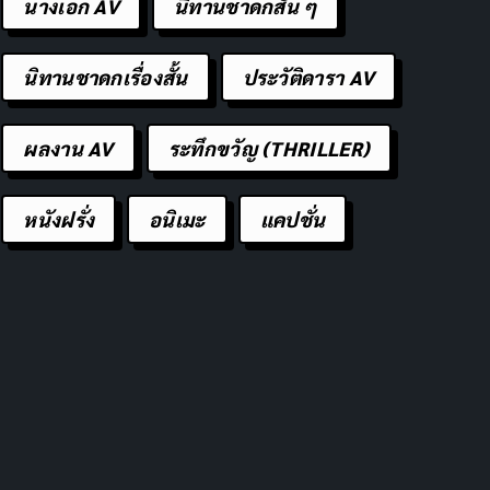
นางเอก AV
นิทานชาดกสั้น ๆ
นิทานชาดกเรื่องสั้น
ประวัติดารา AV
ผลงาน AV
ระทึกขวัญ (THRILLER)
หนังฝรั่ง
อนิเมะ
แคปชั่น