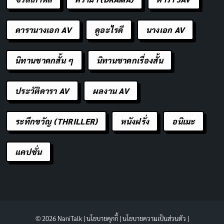
ดารานางเอก AV
ดูอะไรดี
นางเอก AV
นิทานชาดกสั้น ๆ
นิทานชาดกเรื่องสั้น
ประวัติดารา AV
ผลงาน AV
ระทึกขวัญ (THRILLER)
หนังฝรั่ง
อนิเมะ
แคปชั่น
© 2026 NaniTalk |
นโยบายคุกกี้
|
นโยบายความเป็นส่วนตัว
|