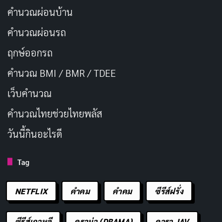
คำนวณผ่อนบ้าน
คำนวณผ่อนรถ
ฤกษ์ออกรถ
คำนวณ BMI / BMR / TDEE
เว็บคํานวณ
คํานวณไทยช่วยไทยพลัส
วันนี้กินอะไรดี
Tag
NETFLIX
คำคม
คําคม
ซีรีส์ฝรั่ง
ซีรีส์เกาหลี
ดราม่า (DRAMA)
ดารา JAV