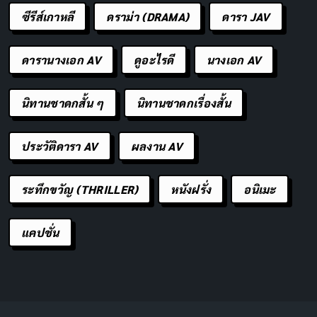
ซีรีส์เกาหลี
ดราม่า (DRAMA)
ดารา JAV
ดารานางเอก AV
ดูอะไรดี
นางเอก AV
นิทานชาดกสั้น ๆ
นิทานชาดกเรื่องสั้น
ประวัติดารา AV
ผลงาน AV
ระทึกขวัญ (THRILLER)
หนังฝรั่ง
อนิเมะ
แคปชั่น