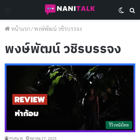
Menu
Switch 
Se
หน้าแรก
/
พงษ์พัฒน์ วชิรบรรจง
พงษ์พัฒน์ วชิรบรรจง
รีวิวหนังไทย
PhiRa W.
ตุลาคม 27, 2025