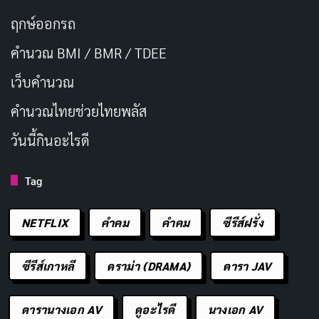
ฤกษ์ออกรถ
คำนวณ BMI / BMR / TDEE
เว็บคํานวณ
คํานวณไทยช่วยไทยพลัส
วันนี้กินอะไรดี
Tag
NETFLIX
คำคม
คําคม
ซีรีส์ฝรั่ง
ซีรีส์เกาหลี
ดราม่า (DRAMA)
ดารา JAV
ดารานางเอก AV
ดูอะไรดี
นางเอก AV