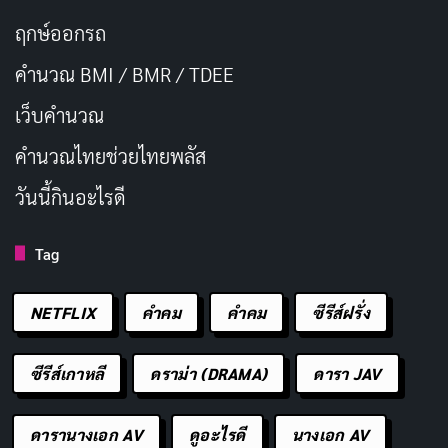
ฤกษ์ออกรถ
คำนวณ BMI / BMR / TDEE
เว็บคํานวณ
คํานวณไทยช่วยไทยพลัส
วันนี้กินอะไรดี
Tag
NETFLIX
คำคม
คําคม
ซีรีส์ฝรั่ง
ซีรีส์เกาหลี
ดราม่า (DRAMA)
ดารา JAV
ดารานางเอก AV
ดูอะไรดี
นางเอก AV