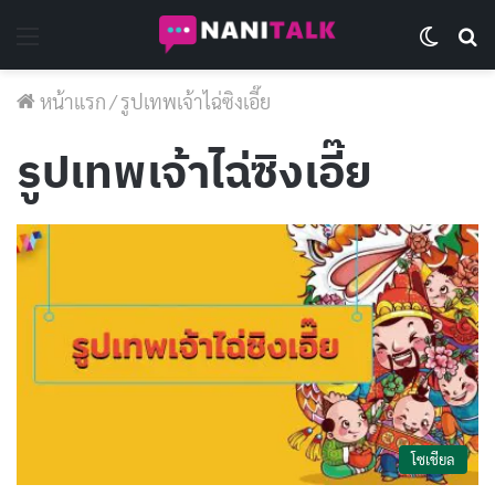
Menu
Switch 
Se
หน้าแรก
/
รูปเทพเจ้าไฉ่ซิงเอี๊ย
รูปเทพเจ้าไฉ่ซิงเอี๊ย
โซเชียล