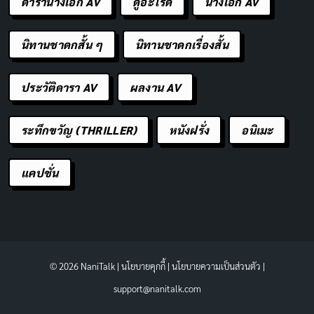
ดารานางเอก AV
ดูอะไรดี
นางเอก AV
นิทานชาดกสั้น ๆ
นิทานชาดกเรื่องสั้น
ประวัติดารา AV
ผลงาน AV
ระทึกขวัญ (THRILLER)
หนังฝรั่ง
อนิเมะ
แคปชั่น
© 2026 NaniTalk |
นโยบายคุกกี้
|
นโยบายความเป็นส่วนตัว
|
support@nanitalk.com