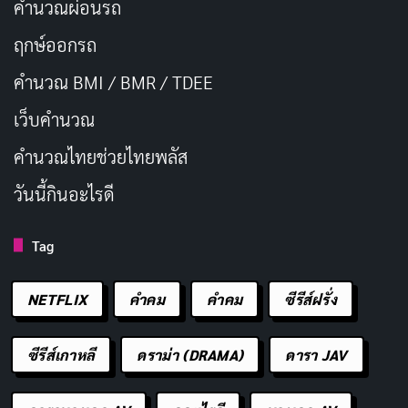
คำนวณผ่อนรถ
ฤกษ์ออกรถ
คำนวณ BMI / BMR / TDEE
เว็บคํานวณ
คํานวณไทยช่วยไทยพลัส
วันนี้กินอะไรดี
Tag
NETFLIX
คำคม
คําคม
ซีรีส์ฝรั่ง
ซีรีส์เกาหลี
ดราม่า (DRAMA)
ดารา JAV