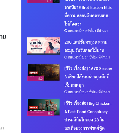
7.7
จากนิยาย Bret Easton Ellis
ที่ความหลอนคืบคลานแบบ
ไม่ต้องเร่ง
เผยแพร่เมื่อ: 9 ชั่วโมง ที่ผ่านมา
วาม
200 แคปชั่นซากุระ หวาน
ละมุน รับวันดอกไม้บาน
เผยแพร่เมื่อ: 14 ชั่วโมง ที่ผ่านมา
[รีวิว-เรื่องย่อ] 1670 Season
3 เสียดสีสังคมผ่านยุคมืดที่
5.2
เริ่มหมดมุก
เผยแพร่เมื่อ: 24 ชั่วโมง ที่ผ่านมา
[รีวิว-เรื่องย่อ] Big Chicken:
A Fast Food Conspiracy
8.2
สารคดีกินไก่ทอด 28 วัน
วลา
สะเทือนวงการฟาสต์ฟู้ด