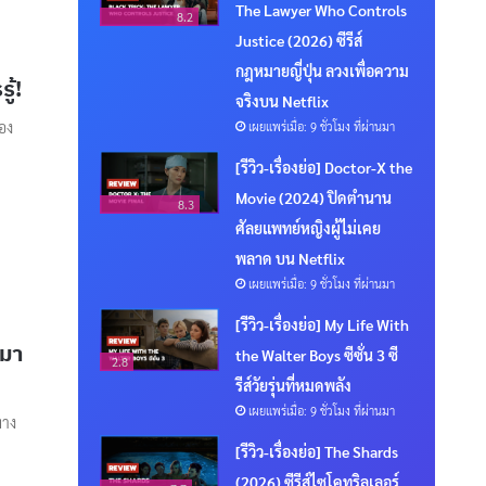
The Lawyer Who Controls
8.2
Justice (2026) ซีรีส์
กฎหมายญี่ปุ่น ลวงเพื่อความ
ู้!
จริงบน Netflix
อง
เผยแพร่เมื่อ: 9 ชั่วโมง ที่ผ่านมา
[รีวิว-เรื่องย่อ] Doctor-X the
Movie (2024) ปิดตำนาน
8.3
ศัลยแพทย์หญิงผู้ไม่เคย
พลาด บน Netflix
เผยแพร่เมื่อ: 9 ชั่วโมง ที่ผ่านมา
[รีวิว-เรื่องย่อ] My Life With
ดมา
the Walter Boys ซีซั่น 3 ซี
2.8
รีส์วัยรุ่นที่หมดพลัง
เผยแพร่เมื่อ: 9 ชั่วโมง ที่ผ่านมา
ทาง
[รีวิว-เรื่องย่อ] The Shards
(2026) ซีรีส์ไซโคทริลเลอร์