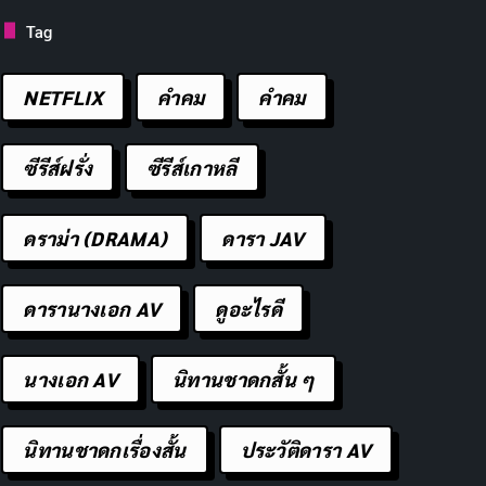
Tag
NETFLIX
คำคม
คําคม
ซีรีส์ฝรั่ง
ซีรีส์เกาหลี
ดราม่า (DRAMA)
ดารา JAV
ดารานางเอก AV
ดูอะไรดี
นางเอก AV
นิทานชาดกสั้น ๆ
นิทานชาดกเรื่องสั้น
ประวัติดารา AV