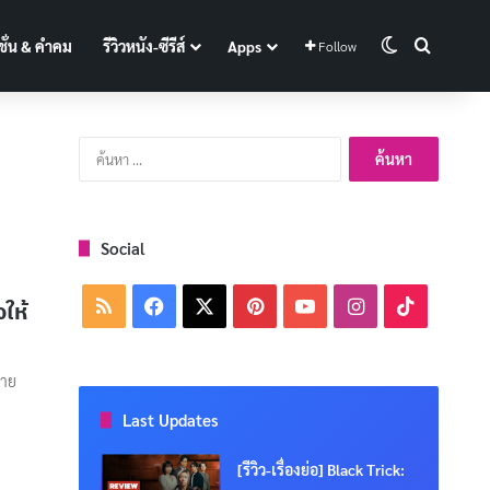
Switch skin
Search f
ั่น & คำคม
รีวิวหนัง-ซีรีส์
Apps
Follow
ค้นหา
สำหรับ:
Social
RSS
Facebook
X
Pinterest
YouTube
Instagram
TikTok
ให้
มาย
Last Updates
[รีวิว-เรื่องย่อ] Black Trick: