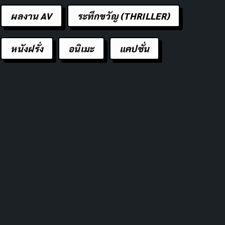
ผลงาน AV
ระทึกขวัญ (THRILLER)
หนังฝรั่ง
อนิเมะ
แคปชั่น