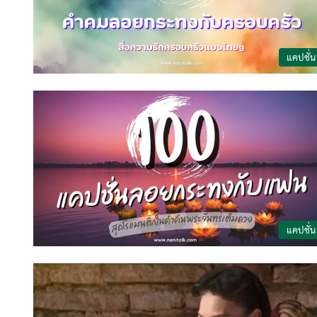
แคปชั่น
แคปชั่น