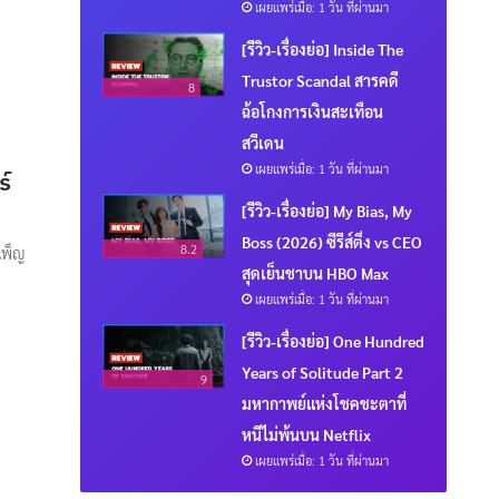
เผยแพร่เมื่อ: 1 วัน ที่ผ่านมา
[รีวิว-เรื่องย่อ] Inside The
Trustor Scandal สารคดี
8
ฉ้อโกงการเงินสะเทือน
สวีเดน
เผยแพร่เมื่อ: 1 วัน ที่ผ่านมา
ร์
[รีวิว-เรื่องย่อ] My Bias, My
Boss (2026) ซีรีส์ติ่ง vs CEO
8.2
เพ็ญ
สุดเย็นชาบน HBO Max
เผยแพร่เมื่อ: 1 วัน ที่ผ่านมา
[รีวิว-เรื่องย่อ] One Hundred
Years of Solitude Part 2
9
มหากาพย์แห่งโชคชะตาที่
หนีไม่พ้นบน Netflix
เผยแพร่เมื่อ: 1 วัน ที่ผ่านมา