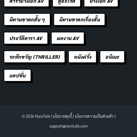
ดารานางเอก AV
ดูอะไรดี
นางเอก AV
นิทานชาดกสั้น ๆ
นิทานชาดกเรื่องสั้น
ประวัติดารา AV
ผลงาน AV
ระทึกขวัญ (THRILLER)
หนังฝรั่ง
อนิเมะ
แคปชั่น
© 2026 NaniTalk |
นโยบายคุกกี้
|
นโยบายความเป็นส่วนตัว
|
support@nanitalk.com