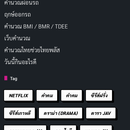
คำนวณผ่อนรถ
ฤกษ์ออกรถ
คำนวณ BMI / BMR / TDEE
เว็บคํานวณ
คํานวณไทยช่วยไทยพลัส
วันนี้กินอะไรดี
Tag
NETFLIX
คำคม
คําคม
ซีรีส์ฝรั่ง
ซีรีส์เกาหลี
ดราม่า (DRAMA)
ดารา JAV