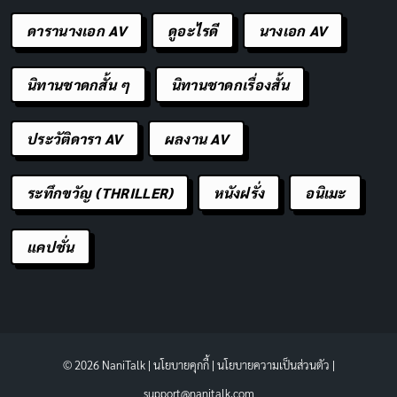
ดารานางเอก AV
ดูอะไรดี
นางเอก AV
นิทานชาดกสั้น ๆ
นิทานชาดกเรื่องสั้น
ประวัติดารา AV
ผลงาน AV
ระทึกขวัญ (THRILLER)
หนังฝรั่ง
อนิเมะ
แคปชั่น
© 2026 NaniTalk |
นโยบายคุกกี้
|
นโยบายความเป็นส่วนตัว
|
support@nanitalk.com