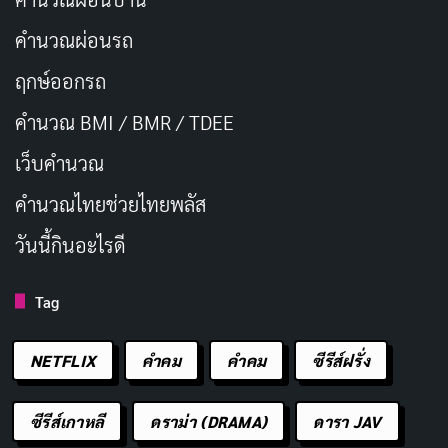
คำนวณผ่อนรถ
ฤกษ์ออกรถ
คำนวณ BMI / BMR / TDEE
เว็บคํานวณ
คํานวณไทยช่วยไทยพลัส
วันนี้กินอะไรดี
Tag
NETFLIX
คำคม
คําคม
ซีรีส์ฝรั่ง
ซีรีส์เกาหลี
ดราม่า (DRAMA)
ดารา JAV